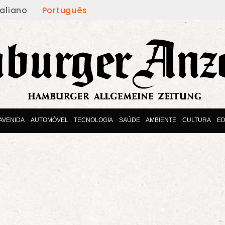
taliano
Português
AVENIDA
AUTOMÓVEL
TECNOLOGIA
SAÚDE
AMBIENTE
CULTURA
E