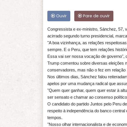
Ouvir
Pare de ouvir
Congressista e ex-ministro, Sánchez, 57, v
acirrado segundo turno presidencial, marcad
"A boa vizinhança, as relações respeitosas 
sempre. E o Peru, que tem relações histó
Essa vai ser nossa vocação de governo", 
Trump comentou sobre diversas eleições n
conservadores, mas não o fez em relação 
Nos últimos dias, Sánchez falou reiterada
apelos por uma mudança radical que assus
"Quem quer ganhar, quem quer estar à altu
ser sensato e chamar ao consenso político
O candidato do partido Juntos pelo Peru de
respeito à independência do banco centra
tempos.
"Nosso olhar internacionalista e de economi