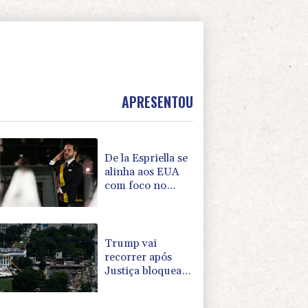
APRESENTOU
De la Espriella se
alinha aos EUA
com foco no
'narcoterrorismo'
Trump vai
recorrer após
Justiça bloquear
obra de salão de
baile