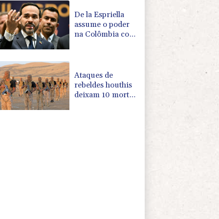
De la Espriella
assume o poder
na Colômbia com
apoio de Trump
na guerra contra
o tráfico
Ataques de
rebeldes houthis
deixam 10 mortos
em região
petrolífera do
Iêmen