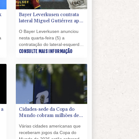
k
Bayer Leverkusen contrata
lateral Miguel Gutiérrez após
o
saída de Grimaldo
O Bayer Leverkusen anunciou
a
nesta quarta-feira (5) a
contratação do lateral-esquerdo
espanhol Miguel Gutiérrez até
CONSULTE MAIS INFORMAÇÃO
os
2031.
a
.
 a
Cidades-sede da Copa do
Mundo cobram milhões de
dólares que a Fifa teria
Várias cidades americanas que
prometido
receberam jogos da Copa do
)
Mundo de 2026 estão cobrando