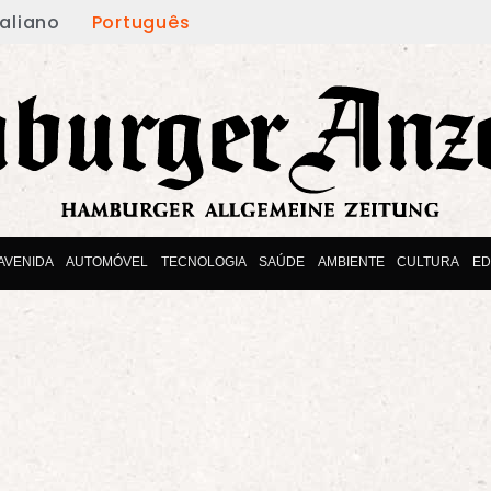
taliano
Português
AVENIDA
AUTOMÓVEL
TECNOLOGIA
SAÚDE
AMBIENTE
CULTURA
E