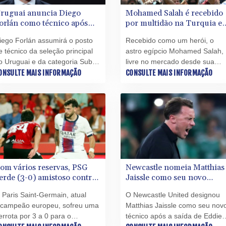
ruguai anuncia Diego
Mohamed Salah é recebido
orlán como técnico após
por multidão na Turquia e
aída de Bielsa
veste camisa do Trabzonsp
iego Forlán assumirá o posto
Recebido como um herói, o
e técnico da seleção principal
astro egípcio Mohamed Salah,
o Uruguai e da categoria Sub-
livre no mercado desde sua
0, anunciou nesta quinta-feira
ONSULTE MAIS INFORMAÇÃO
saída do Liverpool, chegou à
CONSULTE MAIS INFORMAÇÃO
6) a Associação Uruguaia de
Turquia nesta quarta-feira (5)
utebol (AUF), menos de dois
para assinar com o Trabzonspo
eses após a eliminação na
que o convenceu oferecendo 
ase de grupos da Copa do
contrato de quase 20 milhões 
undo sob o comando de
dólares por temporada (cerca 
arcelo Bielsa.
R$ 103 milhões na cotação
atual).
om vários reservas, PSG
Newcastle nomeia Matthias
erde (3-0) amistoso contra
Jaissle como seu novo
 Mallorca, da 2ª divisão
treinador
 Paris Saint-Germain, atual
O Newcastle United designou
spanhola
icampeão europeu, sofreu uma
Matthias Jaissle como seu nov
errota por 3 a 0 para o
técnico após a saída de Eddie