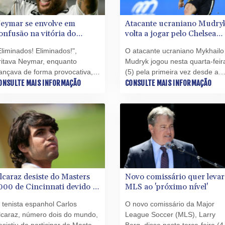
eymar se envolve em
Atacante ucraniano Mudry
onfusão na vitória do
volta a jogar pelo Chelsea
antos sobre o Remo pela
após 21 meses de suspensã
Eliminados! Eliminados!",
O atacante ucraniano Mykhailo
opa do Brasil
ritava Neymar, enquanto
Mudryk jogou nesta quarta-feir
ançava de forma provocativa,
(5) pela primeira vez desde a
m meio a um bate-boca com
ONSULTE MAIS INFORMAÇÃO
suspensão por doping que o
CONSULTE MAIS INFORMAÇÃO
orcedores e dirigentes do Remo
manteve afastado dos gramad
pós a classificação do Santos
por quase dois anos, na derrot
ara as quartas de final da Copa
do Chelsea para a Juventus de
o Brasil.
Turim por 1 a 0 em Hong Kong
lcaraz desiste do Masters
Novo comissário quer levar
000 de Cincinnati devido a
MLS ao 'próximo nível'
esão no punho
 tenista espanhol Carlos
O novo comissário da Major
lcaraz, número dois do mundo,
League Soccer (MLS), Larry
esistiu de participar do Masters
Berg, disse nesta terça-feira (4