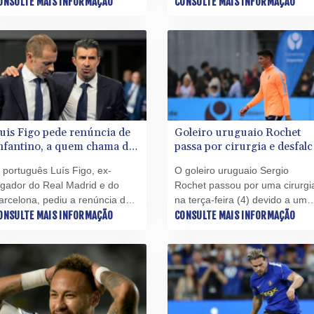
allorca, clube da segunda
ONSULTE MAIS INFORMAÇÃO
Howe, anunciou o clube da
CONSULTE MAIS INFORMAÇÃO
ivisão espanhola, em seu
Premier League inglesa nesta
rimeiro jogo de preparação,
quarta-feira (5).
esta quarta-feira (5), no estádio
on Moix, em Palma.
uis Figo pede renúncia de
Goleiro uruguaio Rochet
nfantino, a quem chama de
passa por cirurgia e desfalc
desonesto'
Inter
 português Luís Figo, ex-
O goleiro uruguaio Sergio
ogador do Real Madrid e do
Rochet passou por uma cirurgi
arcelona, pediu a renúncia de
na terça-feira (4) devido a uma
ianni Infantino, a quem
ONSULTE MAIS INFORMAÇÃO
lesão nas costas, informou seu
CONSULTE MAIS INFORMAÇÃO
lassificou como "desonesto",
clube, o Internacional de Porto
untando-se às vozes críticas ao
Alegre, após sua condição de
residente da Fifa.
reserva na seleção uruguaia
durante a Copa do Mundo de
2026 ter sido muito questionad