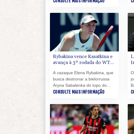
estreia no Masters 1000 do
CONSULTE MAIS INFORMAÇÃO
M
C
Canadá pelo holandês Tallon
d
Griekspoor, que o venceu com
p
parciais de 6-7 (7/3), 6-2 e 6-4
n
na segunda rodada.
S
Rybakina vence Kasatkina e
L
avança à 3ª rodada do WTA
I
1000 de Toronto
'
A cazaque Elena Rybakina, que
O
busca destronar a bielorrussa
j
Aryna Sabalenka do topo do
B
tênis feminino, avançou nesta
CONSULTE MAIS INFORMAÇÃO
G
C
quarta-feira (5) para a terceira
c
rodada do WTA 1000 de
j
Toronto.
p