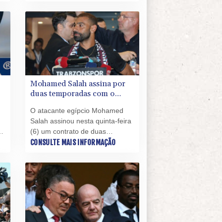
feira (6) a renovação de seu
e
contrato até 2032.
Mohamed Salah assina por
duas temporadas com o
Trabzonspor, da Turquia
O atacante egípcio Mohamed
Salah assinou nesta quinta-feira
(6) um contrato de duas
temporadas com o Trabzonspor,
CONSULTE MAIS INFORMAÇÃO
da Turquia, depois de nove anos
vestindo a camisa do Liverpool.
o.