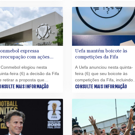
esta quinta-feira (6).
transferência, informou à AFP
nesta quinta-feira (6) uma font
do clube catalão.
onmebol expressa
Uefa mantém boicote às
preocupação com ações
competições da Fifa
nilaterais' da Fifa
 Conmebol elogiou nesta
A Uefa anunciou nesta quinta-
uinta-feira (6) a decisão da Fifa
feira (6) que seu boicote às
e retirar a proposta que
competições da Fifa, incluindo
ermitia investimentos privados
ONSULTE MAIS INFORMAÇÃO
as Copas do Mundo, continua
CONSULTE MAIS INFORMAÇÃO
m suas competições, incluindo
em vigor, apesar de o plano de
 Copa do Mundo, mas
abrir a entidade máxima do
xpressou preocupação com as
futebol a investidores privados
ações unilaterais" da entidade
externos já ter sido abandonad
áxima do futebol.