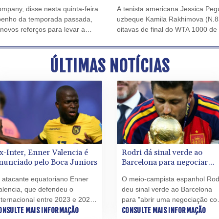
mpany, disse nesta quinta-feira
A tenista americana Jessica Peg
empenho da temporada passada,
uzbeque Kamila Rakhimova (N.83)
ovos reforços para levar a
oitavas de final do WTA 1000 de 
 Campeões desde 2020.
ÚLTIMAS NOTÍCIAS
x-Inter, Enner Valencia é
Rodri dá sinal verde ao
nunciado pelo Boca Juniors
Barcelona para negociar
com o Manchester City
 atacante equatoriano Enner
O meio-campista espanhol Rod
alencia, que defendeu o
deu sinal verde ao Barcelona
nternacional entre 2023 e 2025,
para "abrir uma negociação c
oi anunciado pelo Boca Juniors
ONSULTE MAIS INFORMAÇÃO
o Manchester City" para sua
CONSULTE MAIS INFORMAÇÃO