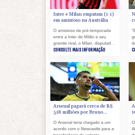
Inter e Milan empatam (1-1)
N
em amistoso na Austrália
c
S
O amistoso de pré-temporada
"
C
entre a Inter de Milão e seu
g
grande rival, o Milan, disputado
d
nesta quarta-feira em Perth, na
CONSULTE MAIS INFORMAÇÃO
e
C
Austrália, terminou empatado
t
em 1 a 1.
a
p
d
Arsenal pagará cerca de R$
A
518 milhões por Bruno
1
Guimarães
l
O Arsenal teria chegado a um
O
acordo com o Newcastle para a
A
transferência do volante
d