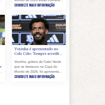
l
milhões de dólares que,
CONSULTE MAIS INFORMAÇÃO
afirmam, foram prometidos pela
Fifa, informou o The Athletic
nesta terça-feira (4).
Vozinha é apresentado no
Colo Colo: 'Sempre acreditei
que era jogador de time
Vozinha, goleiro de Cabo Verde
grande'
 e
que se destacou na Copa do
im
Mundo de 2026, foi apresentado
o
nesta terça-feira (4), em
CONSULTE MAIS INFORMAÇÃO
Santiago, como novo reforço do
,
Colo Colo, atual líder do
e
Campeonato Chileno.