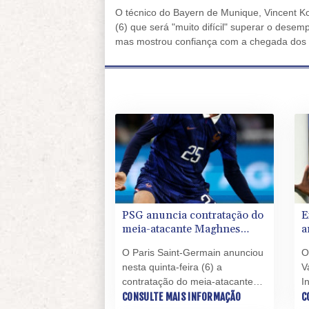
O técnico do Bayern de Munique, Vincent Ko
(6) que será "muito difícil" superar o des
mas mostrou confiança com a chegada dos n
equipe ao seu primeiro título da Liga dos
PSG anuncia contratação do
E
meia-atacante Maghnes
a
Akliouche
O Paris Saint-Germain anunciou
O
nesta quinta-feira (6) a
V
contratação do meia-atacante
I
francês Maghnes Akliouche, do
CONSULTE MAIS INFORMAÇÃO
f
C