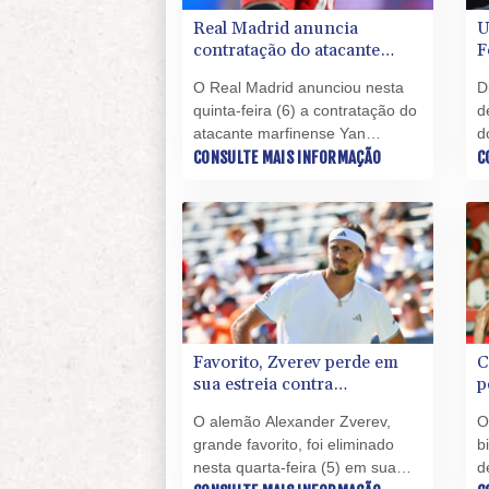
Real Madrid anuncia
U
contratação do atacante
F
marfinense Yan Diomandé
s
O Real Madrid anunciou nesta
D
quinta-feira (6) a contratação do
d
atacante marfinense Yan
d
Diomandé, de 19 anos.
CONSULTE MAIS INFORMAÇÃO
2
C
(
F
m
f
M
M
Favorito, Zverev perde em
C
sua estreia contra
p
Griekspoor no Masters 1000
o
O alemão Alexander Zverev,
O
de Montreal
e
grande favorito, foi eliminado
b
nesta quarta-feira (5) em sua
d