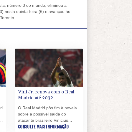
ula, número 3 do mundo, eliminou a
 nesta quinta-feira (6) e avançou às
Toronto.
Vini Jr. renova com o Real
Madrid até 2032
ri
O Real Madrid pôs fim à novela
sobre a possível saída do
om
atacante brasileiro Vinícius
Júnior, ao anunciar nesta quinta-
CONSULTE MAIS INFORMAÇÃO