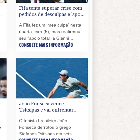
Fifa tenta superar crise com
pedidos de desculpas e 'apoio
or
total' a Infantino
A Fifa fez um 'mea culpa' nesta
quarta-feira (5), mas reafirmou
seu "apoio total" a Gianni
Infantino após uma reunião de
CONSULTE MAIS INFORMAÇÃO
emergência no Marrocos para
r,
tratar da crise desencadeada
um
pelas críticas ao projeto, que
de
acabou sendo abandonado, de
de
abrir a instituição ao
investimento privado.
João Fonseca vence
Tsitsipas e vai enfrentar
Ruud na 3ª rodada em
O tenista brasileiro João
Montreal
o
Fonseca derrotou o grego
Stefanos Tsitsipas em sets