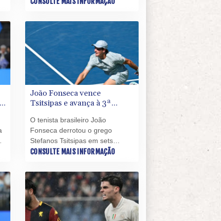
diretos, nesta quarta-feira (5) e
CONSULTE MAIS INFORMAÇÃO
avançou para a terceira rodada
do Masters 1000 de Montreal,
no Canadá.
João Fonseca vence
a
Tsitsipas e avança à 3ª
rodada do Masters 1000 de
O tenista brasileiro João
Montreal
a
Fonseca derrotou o grego
Stefanos Tsitsipas em sets
diretos, nesta quarta-feira (5) e
CONSULTE MAIS INFORMAÇÃO
avançou para a terceira rodada
do Masters 1000 de Montreal,
no Canadá.
a.