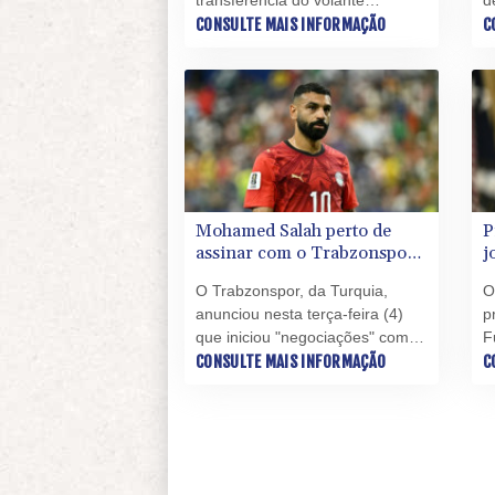
brasileiro Bruno Guimarães por
CONSULTE MAIS INFORMAÇÃO
1
C
75 milhões de libras (cerca de
c
R$ 518 milhões na cotação
l
atual), segundo informaram
a
vários veículos de imprensa
a
nesta quarta-feira (5).
o
(4
Mohamed Salah perto de
P
assinar com o Trabzonspor,
j
da Turquia
d
O Trabzonspor, da Turquia,
O
anunciou nesta terça-feira (4)
p
que iniciou "negociações" com o
F
atacante egípcio Mohamed
CONSULTE MAIS INFORMAÇÃO
a
C
Salah, que está livre no mercado
F
após encerrar sua passagem de
l
nove temporadas pelo Liverpool.
m
g