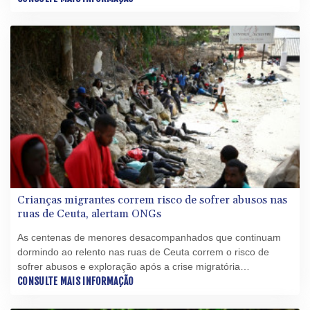
número de casos da doença nos Estados Unidos.
Crianças migrantes correm risco de sofrer abusos nas
ruas de Ceuta, alertam ONGs
As centenas de menores desacompanhados que continuam
dormindo ao relento nas ruas de Ceuta correm o risco de
sofrer abusos e exploração após a crise migratória
desencadeada há uma semana nesse enclave espanhol no
CONSULTE MAIS INFORMAÇÃO
norte da África, alertaram nesta quinta-feira (6) organizações