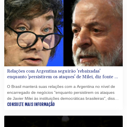
Relações com Argentina seguirão 'rebaixadas'
enquanto 'persistirem os ataques' de Milei, diz fonte do
Itamaraty
O Brasil manterá suas relações com a Argentina no nível de
encarregado de negócios "enquanto persistirem os ataques
de Javier Milei às instituições democráticas brasileiras", disse
uma fonte do Itamaraty à AFP nesta quarta-feira (5).
CONSULTE MAIS INFORMAÇÃO