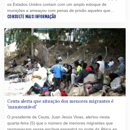
os Estados Unidos contam com um amplo estoque de
munições e ameaçou com penas de prisão aqueles que
sugerem o contrário, em um momento de frustração com a
CONSULTE MAIS INFORMAÇÃO
guerra contra o Irã.
Ceuta alerta que situação dos menores migrantes é
'insustentável'
O presidente de Ceuta, Juan Jesús Vivas, alertou nesta
quarta-feira (5) que o número de menores migrantes que
permanecem nesse enclave espanhol no norte da África após