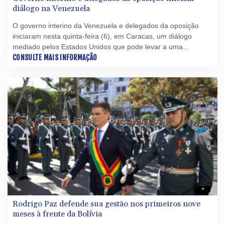
diálogo na Venezuela
O governo interino da Venezuela e delegados da oposição
iniciaram nesta quinta-feira (6), em Caracas, um diálogo
mediado pelos Estados Unidos que pode levar a uma
transição política e à realização de eleições, constatou um
CONSULTE MAIS INFORMAÇÃO
fotógrafo da AFP presente no local.
Rodrigo Paz defende sua gestão nos primeiros nove
meses à frente da Bolívia