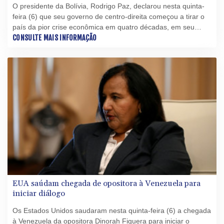
O presidente da Bolívia, Rodrigo Paz, declarou nesta quinta-
feira (6) que seu governo de centro-direita começou a tirar o
país da pior crise econômica em quatro décadas, em seu
primeiro discurso à nação desde que assumiu o cargo, há
CONSULTE MAIS INFORMAÇÃO
nove meses.
EUA saúdam chegada de opositora à Venezuela para
iniciar diálogo
Os Estados Unidos saudaram nesta quinta-feira (6) a chegada
à Venezuela da opositora Dinorah Figuera para iniciar o