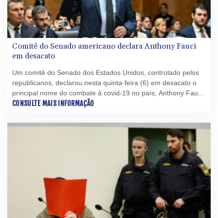
Comitê do Senado americano declara Anthony Fauci
em desacato
Um comitê do Senado dos Estados Unidos, controlado pelos
republicanos, declarou nesta quinta-feira (6) em desacato o
principal nome do combate à covid-19 no país, Anthony Fauci,
por ter se recusado a responder na semana passada às
CONSULTE MAIS INFORMAÇÃO
perguntas dos membros da comissão.