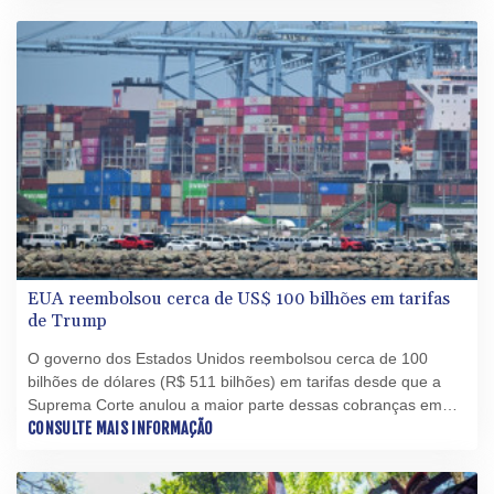
atribuídos a guerrilhas.
EUA reembolsou cerca de US$ 100 bilhões em tarifas
de Trump
O governo dos Estados Unidos reembolsou cerca de 100
bilhões de dólares (R$ 511 bilhões) em tarifas desde que a
Suprema Corte anulou a maior parte dessas cobranças em
uma decisão proferida neste ano, segundo documentos
CONSULTE MAIS INFORMAÇÃO
judiciais aos quais a AFP teve acesso nesta quarta-feira (5).