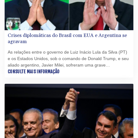
Crises diplomáticas do Brasil com EUA e Argentina se
agravam
As relações entre o governo de Luiz Inácio Lula da Silva (PT)
e os Estados Unidos, sob o comando de Donald Trump, e seu
aliado argentino, Javier Milei, sofreram uma grave
deterioração em apenas 24 horas, dois meses antes das
CONSULTE MAIS INFORMAÇÃO
eleições.