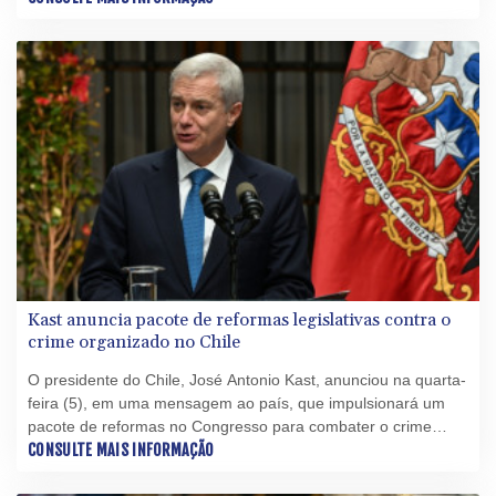
em São Paulo por causa do aquecimento global.
Kast anuncia pacote de reformas legislativas contra o
crime organizado no Chile
O presidente do Chile, José Antonio Kast, anunciou na quarta-
feira (5), em uma mensagem ao país, que impulsionará um
pacote de reformas no Congresso para combater o crime
organizado, uma de suas principais promessas de campanha.
CONSULTE MAIS INFORMAÇÃO