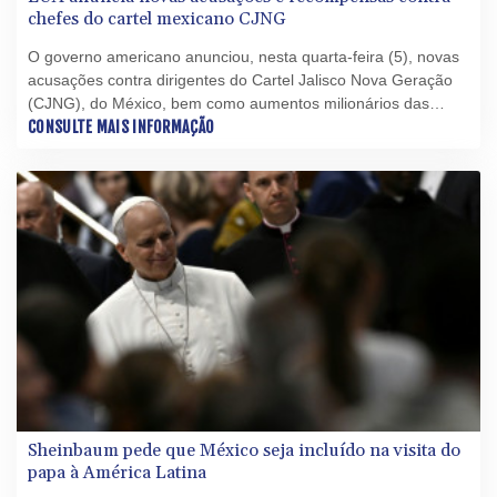
chefes do cartel mexicano CJNG
O governo americano anunciou, nesta quarta-feira (5), novas
acusações contra dirigentes do Cartel Jalisco Nova Geração
(CJNG), do México, bem como aumentos milionários das
recompensas para obter sua captura.
CONSULTE MAIS INFORMAÇÃO
Sheinbaum pede que México seja incluído na visita do
papa à América Latina