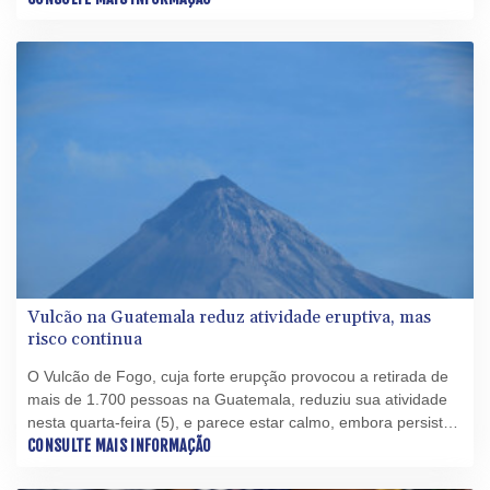
Vulcão na Guatemala reduz atividade eruptiva, mas
risco continua
O Vulcão de Fogo, cuja forte erupção provocou a retirada de
mais de 1.700 pessoas na Guatemala, reduziu sua atividade
nesta quarta-feira (5), e parece estar calmo, embora persista
o risco de avalanches de material incandescente, alertaram
CONSULTE MAIS INFORMAÇÃO
especialistas e autoridades da defesa civil.