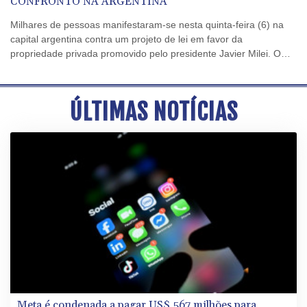
CONFRONTO NA ARGENTINA
Milhares de pessoas manifestaram-se nesta quinta-feira (6) na
capital argentina contra um projeto de lei em favor da
propriedade privada promovido pelo presidente Javier Milei. O
protesto terminou em confronto com a polícia.
ÚLTIMAS NOTÍCIAS
Meta é condenada a pagar US$ 567 milhões para