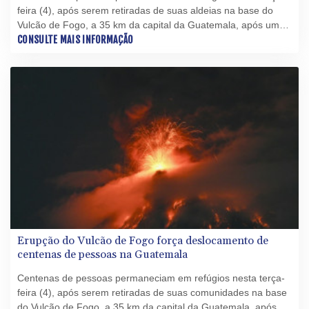
feira (4), após serem retiradas de suas aldeias na base do
Vulcão de Fogo, a 35 km da capital da Guatemala, após uma
forte erupção que deixou o país em alerta na noite de
CONSULTE MAIS INFORMAÇÃO
segunda-feira.
Erupção do Vulcão de Fogo força deslocamento de
centenas de pessoas na Guatemala
Centenas de pessoas permaneciam em refúgios nesta terça-
feira (4), após serem retiradas de suas comunidades na base
do Vulcão de Fogo, a 35 km da capital da Guatemala, após