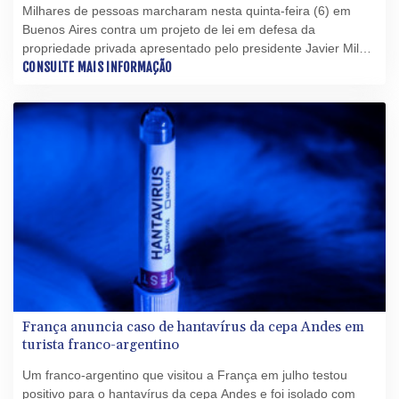
Milhares de pessoas marcharam nesta quinta-feira (6) em
Buenos Aires contra um projeto de lei em defesa da
propriedade privada apresentado pelo presidente Javier Milei,
em um protesto que terminou em confrontos com a polícia.
CONSULTE MAIS INFORMAÇÃO
França anuncia caso de hantavírus da cepa Andes em
turista franco-argentino
Um franco-argentino que visitou a França em julho testou
positivo para o hantavírus da cepa Andes e foi isolado com