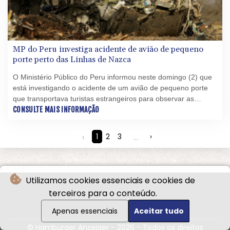
MP do Peru investiga acidente de avião de pequeno
porte perto das Linhas de Nazca
O Ministério Público do Peru informou neste domingo (2) que
está investigando o acidente de um avião de pequeno porte
que transportava turistas estrangeiros para observar as
milenares Linhas de Nazca e que causou a morte das 13
CONSULTE MAIS INFORMAÇÃO
pessoas a bordo.
‹
1
2
3
...
›
Utilizamos cookies essenciais e cookies de
terceiros para o conteúdo.
Apenas essenciais
Aceitar tudo
© Hamburger Anzeiger - 2026 - Todos os direitos