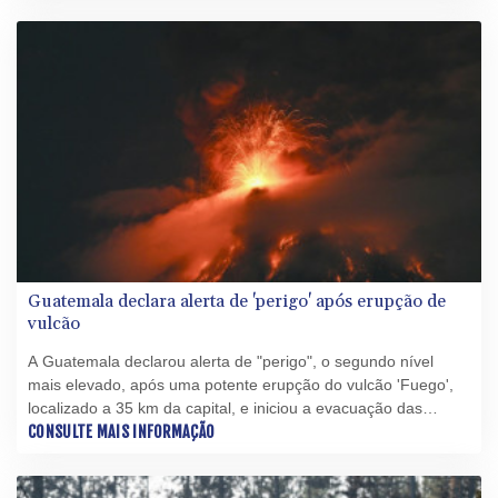
mil pessoas a saírem de suas casas.
Guatemala declara alerta de 'perigo' após erupção de
vulcão
A Guatemala declarou alerta de "perigo", o segundo nível
mais elevado, após uma potente erupção do vulcão 'Fuego',
localizado a 35 km da capital, e iniciou a evacuação das
residências próximas.
CONSULTE MAIS INFORMAÇÃO