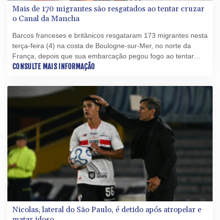
Mais de 170 migrantes são resgatados ao tentar cruzar
o Canal da Mancha
Barcos franceses e britânicos resgataram 173 migrantes nesta
terça-feira (4) na costa de Boulogne-sur-Mer, no norte da
França, depois que sua embarcação pegou fogo ao tentar
atravessar o Canal da Mancha, informaram as autoridades
CONSULTE MAIS INFORMAÇÃO
locais.
Nicolas, lateral do São Paulo, é detido após atropelar e
matar idoso