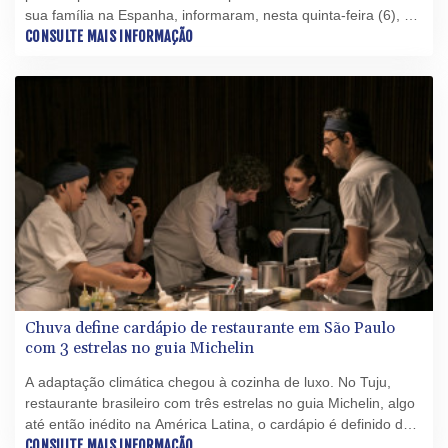
sua família na Espanha, informaram, nesta quinta-feira (6), as
autoridades francesas, que descartaram que o vírus esteja em
CONSULTE MAIS INFORMAÇÃO
circulação.
Chuva define cardápio de restaurante em São Paulo
com 3 estrelas no guia Michelin
A adaptação climática chegou à cozinha de luxo. No Tuju,
restaurante brasileiro com três estrelas no guia Michelin, algo
até então inédito na América Latina, o cardápio é definido de
acordo com o regime de chuvas, cada vez mais irregulares
CONSULTE MAIS INFORMAÇÃO