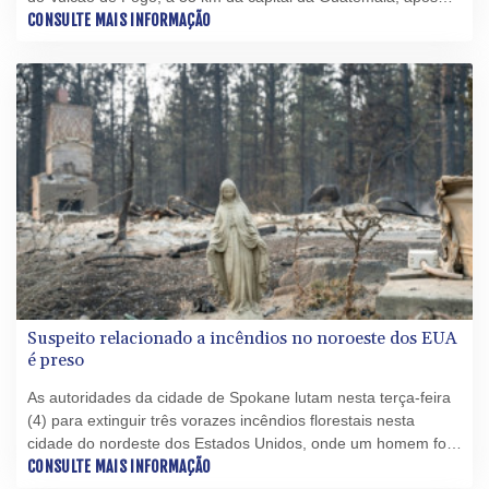
uma forte erupção que deixou o país em alerta de "perigo", o
CONSULTE MAIS INFORMAÇÃO
segundo nível mais elevado.
Suspeito relacionado a incêndios no noroeste dos EUA
é preso
As autoridades da cidade de Spokane lutam nesta terça-feira
(4) para extinguir três vorazes incêndios florestais nesta
cidade do nordeste dos Estados Unidos, onde um homem foi
preso em relação à origem do fogo, que obrigaram mais de 65
CONSULTE MAIS INFORMAÇÃO