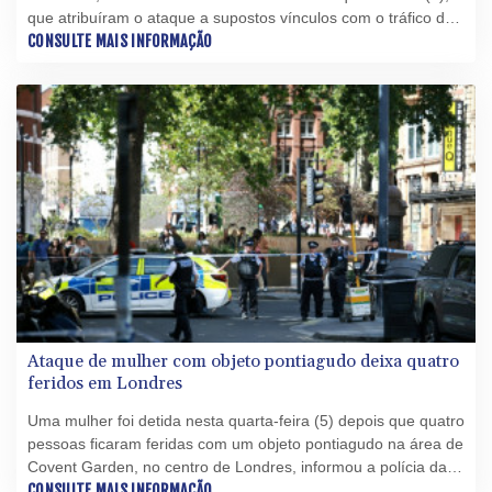
que atribuíram o ataque a supostos vínculos com o tráfico de
drogas.
CONSULTE MAIS INFORMAÇÃO
Ataque de mulher com objeto pontiagudo deixa quatro
feridos em Londres
Uma mulher foi detida nesta quarta-feira (5) depois que quatro
pessoas ficaram feridas com um objeto pontiagudo na área de
Covent Garden, no centro de Londres, informou a polícia da
capital britânica, que descartou uma motivação terrorista.
CONSULTE MAIS INFORMAÇÃO