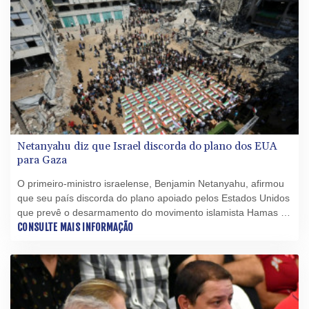
Netanyahu diz que Israel discorda do plano dos EUA
para Gaza
O primeiro-ministro israelense, Benjamin Netanyahu, afirmou
que seu país discorda do plano apoiado pelos Estados Unidos
que prevê o desarmamento do movimento islamista Hamas e
a posterior retirada de Israel do território palestino.
CONSULTE MAIS INFORMAÇÃO