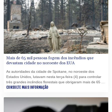
Mais de 65 mil pessoas fogem dos incêndios que
devastam cidade no noroeste dos EUA
As autoridades da cidade de Spokane, no noroeste dos
Estados Unidos, lutavam nesta terça-feira (4) para controlar
três grandes incêndios florestais que obrigaram mais de 65 mil
pessoas a abandonar suas casas e reduziram centenas de
CONSULTE MAIS INFORMAÇÃO
imóveis a cinzas.