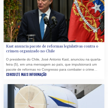
Kast anuncia pacote de reformas legislativas contra o
crimen organizado no Chile
O presidente do Chile, José Antonio Kast, anunciou na quarta-
feira (5), em uma mensagem ao país, que impulsionará um
pacote de reformas no Congresso para combater o crime
organizado, uma de suas principais promessas de campanha.
CONSULTE MAIS INFORMAÇÃO