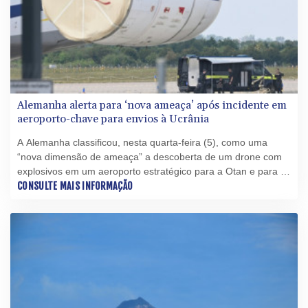
Alemanha alerta para ‘nova ameaça’ após incidente em
aeroporto-chave para envios à Ucrânia
A Alemanha classificou, nesta quarta-feira (5), como uma
“nova dimensão de ameaça” a descoberta de um drone com
explosivos em um aeroporto estratégico para a Otan e para os
envios à Ucrânia, país ao qual Berlim presta firme apoio desde
CONSULTE MAIS INFORMAÇÃO
o início da invasão russa.