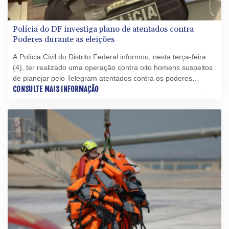
Polícia do DF investiga plano de atentados contra
Poderes durante as eleições
A Polícia Civil do Distrito Federal informou, nesta terça-feira
(4), ter realizado uma operação contra oito homens suspeitos
de planejar pelo Telegram atentados contra os poderes
públicos em Brasília durante as eleições de outubro, nas quais
CONSULTE MAIS INFORMAÇÃO
o presidente Luiz Inácio Lula da Silva (PT) tentará um quarto
mandato.