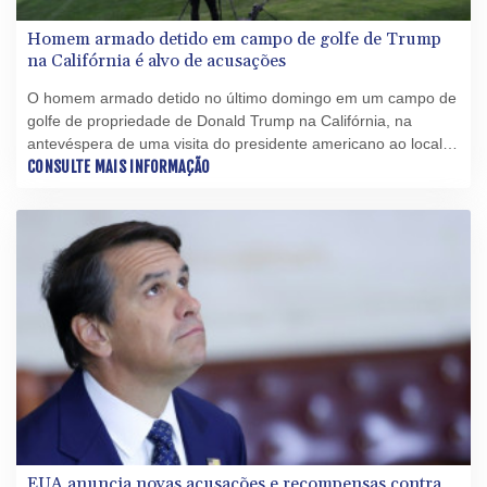
Homem armado detido em campo de golfe de Trump
na Califórnia é alvo de acusações
O homem armado detido no último domingo em um campo de
golfe de propriedade de Donald Trump na Califórnia, na
antevéspera de uma visita do presidente americano ao local,
enfrenta acusações federais e deve se apresentar à justiça
CONSULTE MAIS INFORMAÇÃO
nesta quarta-feira (5), anunciaram as autoridades.
EUA anuncia novas acusações e recompensas contra