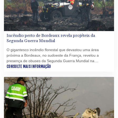
Incêndio perto de Bordeaux revela projéteis da
Segunda Guerra Mundial
O gigantesco incêndio florestal que devastou uma área
próxima a Bordeaux, no sudoeste da França, revelou a
presença de obuses da Segunda Guerra Mundial na
localidade de Le Porge, onde nesta segunda-feira (3) estão
CONSULTE MAIS INFORMAÇÃO
sendo realizadas operações de desminagem para permitir o
retorno seguro dos moradores.