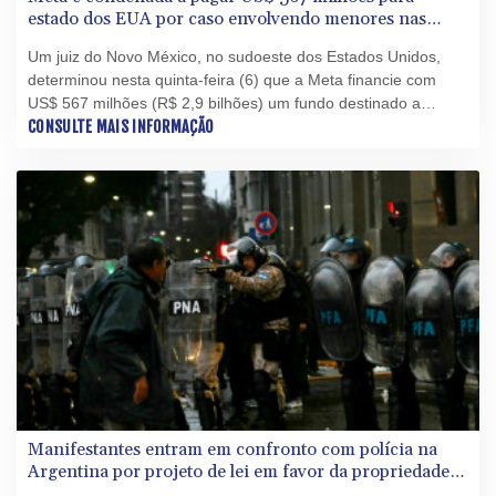
estado dos EUA por caso envolvendo menores nas
redes
Um juiz do Novo México, no sudoeste dos Estados Unidos,
determinou nesta quinta-feira (6) que a Meta financie com
US$ 567 milhões (R$ 2,9 bilhões) um fundo destinado a
reparar os danos causados a menores de idade por suas
CONSULTE MAIS INFORMAÇÃO
plataformas, consideradas responsáveis por “perturbação da
ordem pública”.
Manifestantes entram em confronto com polícia na
Argentina por projeto de lei em favor da propriedade
privada