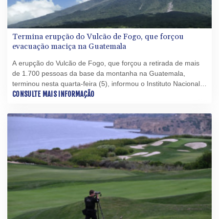
Termina erupção do Vulcão de Fogo, que forçou
evacuação maciça na Guatemala
A erupção do Vulcão de Fogo, que forçou a retirada de mais
de 1.700 pessoas da base da montanha na Guatemala,
terminou nesta quarta-feira (5), informou o Instituto Nacional
de Vulcanologia.
CONSULTE MAIS INFORMAÇÃO