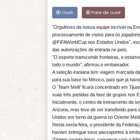
Ouvir
Pare de ouvir
"Orgulhoso da nossa equipe incrível na E
processamento de vistos para os jogadores
@FIFAWorldCup nos Estados Unidos", escre
das autorizações de entrada no país.
"O esporte transcende fronteiras, e estamo
todo o mundo", afirmou o embaixador.
A seleção iraniana tem viagem marcada da
para sua base no México, país que já havi
O 'Team Melli' ficará concentrado em Tiju
suas três partidas da fase de grupos nos 
Inicialmente, o centro de treinamento da s
Arizona, mas teve de ser transferido para 
Unidos em torno da guerra no Oriente Médi
Nesta sexta-feira, o presidente da Federaç
haviam entregue seus passaportes à emba
"Ontem (quinta-feira), conversei com a Fif