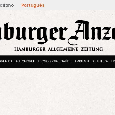
taliano
Português
AVENIDA
AUTOMÓVEL
TECNOLOGIA
SAÚDE
AMBIENTE
CULTURA
E