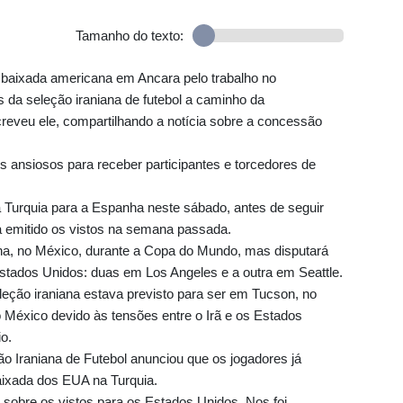
Tamanho do texto:
mbaixada americana em Ancara pelo trabalho no
 da seleção iraniana de futebol a caminho da
veu ele, compartilhando a notícia sobre a concessão
s ansiosos para receber participantes e torcedores de
 Turquia para a Espanha neste sábado, antes de seguir
a emitido os vistos na semana passada.
ana, no México, durante a Copa do Mundo, mas disputará
Estados Unidos: duas em Los Angeles e a outra em Seattle.
eleção iraniana estava previsto para ser em Tucson, no
o México devido às tensões entre o Irã e os Estados
o.
ão Iraniana de Futebol anunciou que os jogadores já
ixada dos EUA na Turquia.
a sobre os vistos para os Estados Unidos. Nos foi