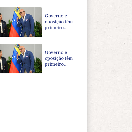
governamentais
no Iêmen
Governo e
oposição têm
primeiro
encontro rumo a
transição política
na Venezuela
Governo e
oposição têm
primeiro
encontro para
transição política
na Venezuela