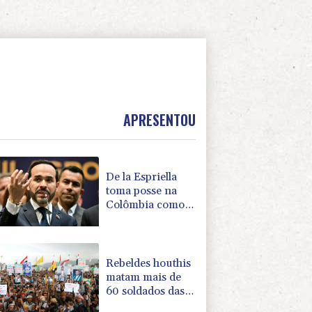
APRESENTOU
De la Espriella
toma posse na
Colômbia como
aliado de Trump
na guerra contra
o tráfico
Rebeldes houthis
matam mais de
60 soldados das
forças