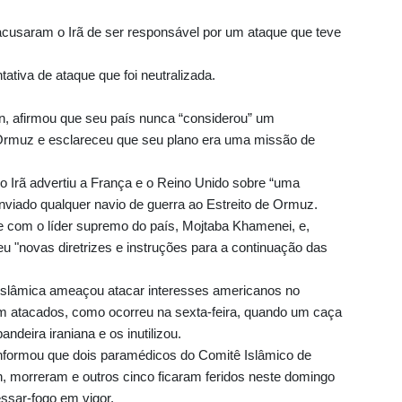
cusaram o Irã de ser responsável por um ataque que teve
tiva de ataque que foi neutralizada.
, afirmou que seu país nunca “considerou” um
e Ormuz e esclareceu que seu plano era uma missão de
 Irã advertiu a França e o Reino Unido sobre “uma
nviado qualquer navio de guerra ao Estreito de Ormuz.
u-se com o líder supremo do país, Mojtaba Khamenei, e,
eu "novas diretrizes e instruções para a continuação das
Islâmica ameaçou atacar interesses americanos no
em atacados, como ocorreu na sexta-feira, quando um caça
ndeira iraniana e os inutilizou.
 informou que dois paramédicos do Comitê Islâmico de
h, morreram e outros cinco ficaram feridos neste domingo
ssar‑fogo em vigor.