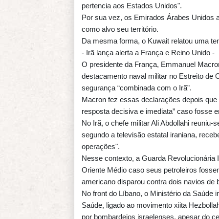
pertencia aos Estados Unidos".
Por sua vez, os Emirados Árabes Unidos a
como alvo seu território.
Da mesma forma, o Kuwait relatou uma tenta
- Irã lança alerta a França e Reino Unido -
O presidente da França, Emmanuel Macron
destacamento naval militar no Estreito d
segurança “combinada com o Irã”.
Macron fez essas declarações depois que o
resposta decisiva e imediata” caso fosse e
No Irã, o chefe militar Ali Abdollahi reuni
segundo a televisão estatal iraniana, receb
operações".
Nesse contexto, a Guarda Revolucionária 
Oriente Médio caso seus petroleiros foss
americano disparou contra dois navios de ba
No front do Líbano, o Ministério da Saúde
Saúde, ligado ao movimento xiita Hezbolla
por bombardeios israelenses, apesar do ce