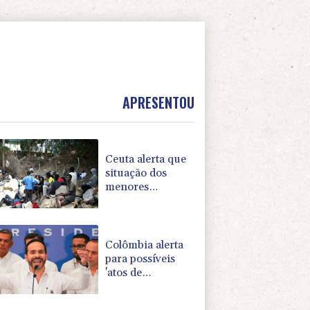
APRESENTOU
Ceuta alerta que
situação dos
menores
migrantes é
'insustentável'
Colômbia alerta
para possíveis
'atos de
terrorismo' na
posse de De la