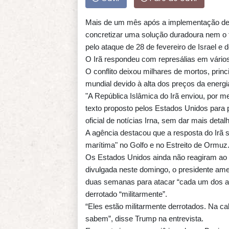
Mais de um mês após a implementação de 
concretizar uma solução duradoura nem o f
pelo ataque de 28 de fevereiro de Israel e 
O Irã respondeu com represálias em vários
O conflito deixou milhares de mortos, prin
mundial devido à alta dos preços da energi
"A República Islâmica do Irã enviou, por 
texto proposto pelos Estados Unidos para p
oficial de notícias Irna, sem dar mais detal
A agência destacou que a resposta do Irã s
marítima" no Golfo e no Estreito de Ormuz
Os Estados Unidos ainda não reagiram ao
divulgada neste domingo, o presidente am
duas semanas para atacar “cada um dos alv
derrotado “militarmente”.
“Eles estão militarmente derrotados. Na c
sabem”, disse Trump na entrevista.