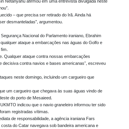
min Netanyahu afirmou em uma entrevista divulgada neste
nou”.
uecido – que precisa ser retirado do Irã. Ainda há
 ser desmanteladas”, argumentou.
e Segurança Nacional do Parlamento iraniano, Ebrahim
a qualquer ataque a embarcações nas águas do Golfo e
fim.
je. Qualquer ataque contra nossas embarcações
e decisiva contra navios e bases americanas", escreveu
ataques neste domingo, incluindo um cargueiro que
 que um cargueiro que chegava às suas águas vindo de
rdeste do porto de Mesaieed.
 UKMTO indicou que o navio graneleiro informou ter sido
 foram registradas vítimas.
diata de responsabilidade, a agência iraniana Fars
da costa do Catar navegava sob bandeira americana e