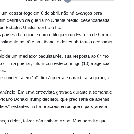
um cessar-fogo em 8 de abril, não há avanços para
im definitivo da guerra no Oriente Médio, desencadeada
dos Estados Unidos contra o Irã.
 países da região e com o bloqueio do Estreito de Ormuz.
cipalmente no Irã e no Líbano, e desestabilizou a economia
a.
meio de um mediador paquistanês, sua resposta ao último
ôr fim à guerra", informou neste domingo (10) a agência
hes.
e concentra em "pôr fim à guerra e garantir a segurança
.
 anúncio. Em uma entrevista gravada durante a semana e
ericano Donald Trump declarou que precisaria de apenas
os” restantes no Irã, e acrescentou que o país já está
abeça deles, talvez não saibam disso. Mas acredito que