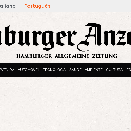
taliano
Português
AVENIDA
AUTOMÓVEL
TECNOLOGIA
SAÚDE
AMBIENTE
CULTURA
E