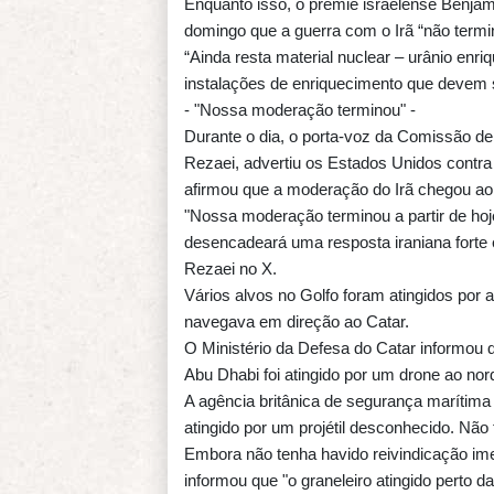
Enquanto isso, o premiê israelense Benja
domingo que a guerra com o Irã “não termi
“Ainda resta material nuclear – urânio enriq
instalações de enriquecimento que devem
- "Nossa moderação terminou" -
Durante o dia, o porta-voz da Comissão d
Rezaei, advertiu os Estados Unidos contr
afirmou que a moderação do Irã chegou ao 
"Nossa moderação terminou a partir de ho
desencadeará uma resposta iraniana forte 
Rezaei no X.
Vários alvos no Golfo foram atingidos por 
navegava em direção ao Catar.
O Ministério da Defesa do Catar informou
Abu Dhabi foi atingido por um drone ao no
A agência britânica de segurança marítima
atingido por um projétil desconhecido. Não
Embora não tenha havido reivindicação ime
informou que "o graneleiro atingido perto 