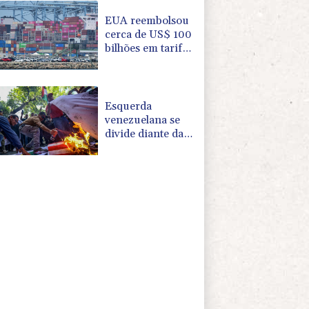
Espriella
EUA reembolsou
cerca de US$ 100
bilhões em tarifas
de Trump
Esquerda
venezuelana se
divide diante da
aproximação com
os EUA