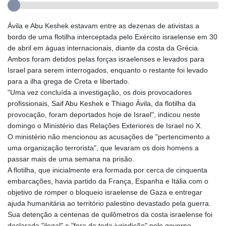
Ávila e Abu Keshek estavam entre as dezenas de ativistas a
bordo de uma flotilha interceptada pelo Exército israelense em 30
de abril em águas internacionais, diante da costa da Grécia.
Ambos foram detidos pelas forças israelenses e levados para
Israel para serem interrogados, enquanto o restante foi levado
para a ilha grega de Creta e libertado.
"Uma vez concluída a investigação, os dois provocadores
profissionais, Saif Abu Keshek e Thiago Ávila, da flotilha da
provocação, foram deportados hoje de Israel", indicou neste
domingo o Ministério das Relações Exteriores de Israel no X.
O ministério não mencionou as acusações de "pertencimento a
uma organização terrorista", que levaram os dois homens a
passar mais de uma semana na prisão.
A flotilha, que inicialmente era formada por cerca de cinquenta
embarcações, havia partido da França, Espanha e Itália com o
objetivo de romper o bloqueio israelense de Gaza e entregar
ajuda humanitária ao território palestino devastado pela guerra.
Sua detenção a centenas de quilômetros da costa israelense foi
declarada "ilegal" e "fora de toda jurisdição" pelo governo