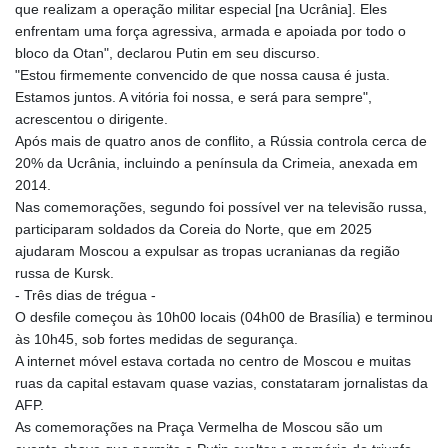
que realizam a operação militar especial [na Ucrânia]. Eles
enfrentam uma força agressiva, armada e apoiada por todo o
bloco da Otan", declarou Putin em seu discurso.
"Estou firmemente convencido de que nossa causa é justa.
Estamos juntos. A vitória foi nossa, e será para sempre",
acrescentou o dirigente.
Após mais de quatro anos de conflito, a Rússia controla cerca de
20% da Ucrânia, incluindo a península da Crimeia, anexada em
2014.
Nas comemorações, segundo foi possível ver na televisão russa,
participaram soldados da Coreia do Norte, que em 2025
ajudaram Moscou a expulsar as tropas ucranianas da região
russa de Kursk.
- Três dias de trégua -
O desfile começou às 10h00 locais (04h00 de Brasília) e terminou
às 10h45, sob fortes medidas de segurança.
A internet móvel estava cortada no centro de Moscou e muitas
ruas da capital estavam quase vazias, constataram jornalistas da
AFP.
As comemorações na Praça Vermelha de Moscou são um