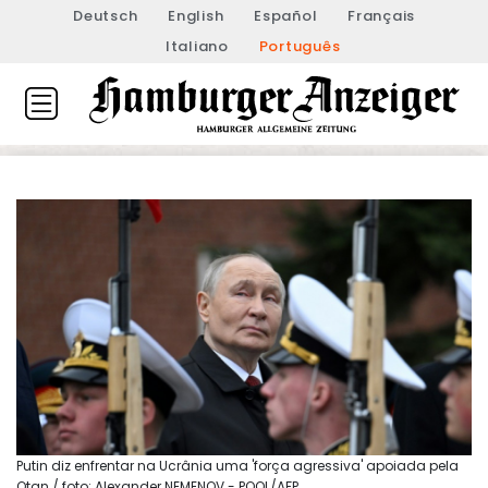
Deutsch
English
Español
Français
Italiano
Português
Putin diz enfrentar na Ucrânia uma 'força agressiva' apoiada pela
Otan / foto: Alexander NEMENOV - POOL/AFP