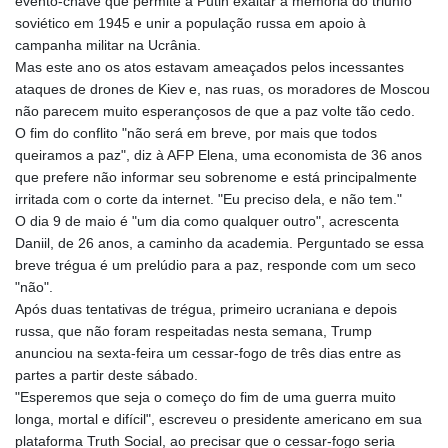
evento-chave que permite a Putin exaltar a memória do triunfo
soviético em 1945 e unir a população russa em apoio à
campanha militar na Ucrânia.
Mas este ano os atos estavam ameaçados pelos incessantes
ataques de drones de Kiev e, nas ruas, os moradores de Moscou
não parecem muito esperançosos de que a paz volte tão cedo.
O fim do conflito "não será em breve, por mais que todos
queiramos a paz", diz à AFP Elena, uma economista de 36 anos
que prefere não informar seu sobrenome e está principalmente
irritada com o corte da internet. "Eu preciso dela, e não tem."
O dia 9 de maio é "um dia como qualquer outro", acrescenta
Daniil, de 26 anos, a caminho da academia. Perguntado se essa
breve trégua é um prelúdio para a paz, responde com um seco
"não".
Após duas tentativas de trégua, primeiro ucraniana e depois
russa, que não foram respeitadas nesta semana, Trump
anunciou na sexta-feira um cessar-fogo de três dias entre as
partes a partir deste sábado.
"Esperemos que seja o começo do fim de uma guerra muito
longa, mortal e difícil", escreveu o presidente americano em sua
plataforma Truth Social, ao precisar que o cessar-fogo seria