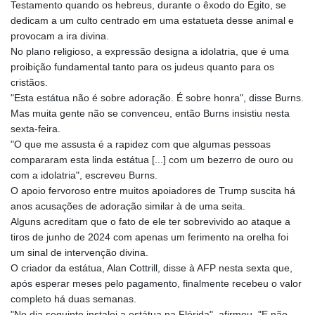
Testamento quando os hebreus, durante o êxodo do Egito, se
dedicam a um culto centrado em uma estatueta desse animal e
provocam a ira divina.
No plano religioso, a expressão designa a idolatria, que é uma
proibição fundamental tanto para os judeus quanto para os
cristãos.
"Esta estátua não é sobre adoração. É sobre honra", disse Burns.
Mas muita gente não se convenceu, então Burns insistiu nesta
sexta-feira.
"O que me assusta é a rapidez com que algumas pessoas
compararam esta linda estátua [...] com um bezerro de ouro ou
com a idolatria", escreveu Burns.
O apoio fervoroso entre muitos apoiadores de Trump suscita há
anos acusações de adoração similar à de uma seita.
Alguns acreditam que o fato de ele ter sobrevivido ao ataque a
tiros de junho de 2024 com apenas um ferimento na orelha foi
um sinal de intervenção divina.
O criador da estátua, Alan Cottrill, disse à AFP nesta sexta que,
após esperar meses pelo pagamento, finalmente recebeu o valor
completo há duas semanas.
"No dia seguinte instalei a estátua na Flórida", afirmou. "E não,