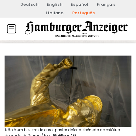
Deutsch
English
Español
Français
Italiano
Português
'Não é um bezerro de ouro': pastor defende bênção de estátua
dourada de Trump / foto: Eli Hiller - AFP