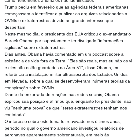
como "fenômenos anômalos não identificados".
Trump pediu em fevereiro que as agências federais americanas
começassem a identificar e publicar os arquivos relacionados a
OVNIs e extraterrestres devido ao grande interesse que
despertam.
Neste mesmo dia, o presidente dos EUA criticou o ex-mandatário
Barack Obama por supostamente ter divulgado "informações
sigilosas" sobre extraterrestres.
Dias antes, Obama havia comentado em um podcast sobre a
existência de vida fora da Terra. "Eles são reais, mas eu não os vi
e eles não estão guardados na Área 51", disse Obama, em
referência à instalação militar ultrassecreta dos Estados Unidos
em Nevada, sobre a qual se desenvolveram inúmeras teorias da
conspiração sobre OVNIs.
Diante da enxurrada de reações nas redes sociais, Obama
explicou sua posição e afirmou que, enquanto foi presidente, não
viu "nenhuma prova" de que "seres extraterrestres tenham nos
contatado".
O interesse sobre este tema foi reavivado nos últimos anos,
período no qual o governo americano investigou relatórios de
aeronaves aparentemente sobrenaturais, em meio às