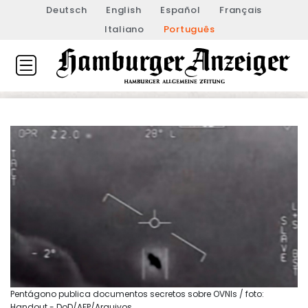
Deutsch
English
Español
Français
Italiano
Português
Pentágono publica documentos secretos sobre OVNIs / foto:
Handout - DoD/AFP/Arquivos