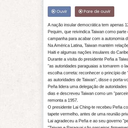
Ouvir
Pare de ouvir
A nação insular democrática tem apenas 1
Pequim, que reivindica Taiwan como parte 
campanha para acabar com a autonomia des
Na América Latina, Taiwan mantém relaçõ
Haiti e algumas nações insulares do Caribe
Durante a visita do presidente Peña a Taiw
"as autoridades paraguaias a tomarem o lad
escolha correta: reconhecer o princípio d
as autoridades de Taiwan", disse o porta-vo
Peña lidera uma delegação de autoridades 
dias e descreveu Taiwan como um "parceiro 
remonta a 1957.
O presidente Lai Ching-te recebeu Peña co
tapete vermelho, antes de uma reunião pri
Lai agradeceu a Peña e ao seu governo "pel
"Taiwan e Paraguai são parceiros firmeme