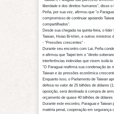
liberdade e dos direitos humanos", disse o 
Peña, por sua vez, afirmou que "o Paraguai
compromisso de continuar apoiando Taiwa
compartilhados".
Desde sua chegada na quinta-feira, o líder
Taiwan, Hsiao Bi-khim, e outros ministros d
- "Pressões crescentes" -
Durante seu encontro com Lai, Peña conde
e afirmou que Taipei tem o "direito sobera
interferências indevidas que visem isolá-la
"O Paraguai reafirma sua condenação às m
Taiwan e às pressões econômica crescente
Enquanto isso, o Parlamento de Taiwan apro
defesa no valor de 25 bilhões de dólares (
oposição, será destinado à compra de arm
orçamento de quase 40 bilhões de dólares (
Durante este encontro, Paraguai e Taiwan 
matéria penal, cooperação em segurança ci