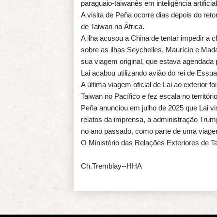
paraguaio-taiwanês em inteligência artifici
A visita de Peña ocorre dias depois do reto
de Taiwan na África.
A ilha acusou a China de tentar impedir a 
sobre as ilhas Seychelles, Maurício e Mad
sua viagem original, que estava agendada pa
Lai acabou utilizando avião do rei de Essuatí
A última viagem oficial de Lai ao exterior 
Taiwan no Pacífico e fez escala no territó
Peña anunciou em julho de 2025 que Lai vi
relatos da imprensa, a administração Tru
no ano passado, como parte de uma viagem 
O Ministério das Relações Exteriores de Ta
Ch.Tremblay--HHA