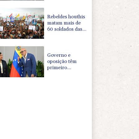
na guerra contra
o tráfico
Rebeldes houthis
matam mais de
60 soldados das
forças
governamentais
no Iêmen
Governo e
oposição têm
primeiro
encontro rumo a
transição política
na Venezuela