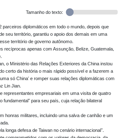
Tamanho do texto:
2 parceiros diplomáticos em todo o mundo, depois que
de seu território, garantiu o apoio dos demais em uma
se território de governo autônomo.
es recíprocas apenas com Assunção, Belize, Guatemala,
.
an, o Ministério das Relações Exteriores da China instou
o certo da história o mais rápido possível e a fazerem a
e 'uma só China' e romper suas relações diplomáticas com
z Lin Jian.
e representantes empresariais em uma visita de quatro
fundamental" para seu país, cuja relação bilateral
m honras militares, incluindo uma salva de canhão e um
vada.
a longa defesa de Taiwan no cenário internacional".
nte comprometidos com os valores da democracia, da