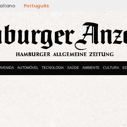
taliano
Português
AVENIDA
AUTOMÓVEL
TECNOLOGIA
SAÚDE
AMBIENTE
CULTURA
E