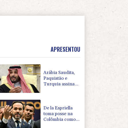
APRESENTOU
Arábia Saudita,
Paquistão e
Turquia assinam
pacto de defesa
em meio a tensão
com Irã
De la Espriella
toma posse na
Colômbia como
aliado de Trump