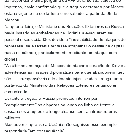
ao responder a uma pergunta da AFP durante sua coletiva de
imprensa, havia confirmado que a trégua decretada por Moscou
estaria vigente na sexta-feira e no sábado, a partir da 0h de
Moscou.
Na quarta-feira, o Ministério das Relações Exteriores da Rússia
havia instado as embaixadas na Ucrânia a evacuarem seu
pessoal e seus cidadãos devido à "inevitabilidade de ataques de
represália" se a Ucrânia tentasse atrapalhar o desfile na capital
russa no sábado, particularmente mediante um ataque com
drones.
"As últimas ameaças de Moscou de atacar o coração de Kiev e a
advertência às missões diplomáticas para que abandonem Kiev
são [...] irresponsáveis e totalmente injustificadas", reagiu uma
porta-voz do Ministério das Relações Exteriores britânico em
comunicado.
Durante a trégua, a Rússia prometeu interromper
"completamente" os disparos ao longo da linha de frente e
cessaria os ataques de longo alcance contra infraestruturas
militares.
Mas advertiu que, se a Ucrânia não seguisse esse exemplo,
responderia "em consequência".