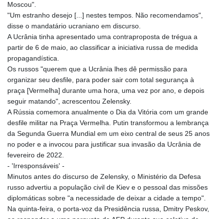
Moscou".
"Um estranho desejo [...] nestes tempos. Não recomendamos",
disse o mandatário ucraniano em discurso.
A Ucrânia tinha apresentado uma contraproposta de trégua a
partir de 6 de maio, ao classificar a iniciativa russa de medida
propagandística.
Os russos "querem que a Ucrânia lhes dê permissão para
organizar seu desfile, para poder sair com total segurança à
praça [Vermelha] durante uma hora, uma vez por ano, e depois
seguir matando", acrescentou Zelensky.
A Rússia comemora anualmente o Dia da Vitória com um grande
desfile militar na Praça Vermelha. Putin transformou a lembrança
da Segunda Guerra Mundial em um eixo central de seus 25 anos
no poder e a invocou para justificar sua invasão da Ucrânia de
fevereiro de 2022.
- 'Irresponsáveis' -
Minutos antes do discurso de Zelensky, o Ministério da Defesa
russo advertiu a população civil de Kiev e o pessoal das missões
diplomáticas sobre "a necessidade de deixar a cidade a tempo".
Na quinta-feira, o porta-voz da Presidência russa, Dmitry Peskov,