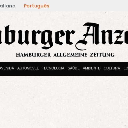
taliano
Português
AVENIDA
AUTOMÓVEL
TECNOLOGIA
SAÚDE
AMBIENTE
CULTURA
E