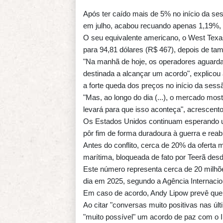
Após ter caído mais de 5% no início da ses
em julho, acabou recuando apenas 1,19%, p
O seu equivalente americano, o West Texas
para 94,81 dólares (R$ 467), depois de ta
"Na manhã de hoje, os operadores aguarda
destinada a alcançar um acordo", explicou
a forte queda dos preços no início da sess
"Mas, ao longo do dia (...), o mercado mo
levará para que isso aconteça", acrescento
Os Estados Unidos continuam esperando u
pôr fim de forma duradoura à guerra e reabr
Antes do conflito, cerca de 20% da oferta
marítima, bloqueada de fato por Teerã desde
Este número representa cerca de 20 milhões
dia em 2025, segundo a Agência Internacio
Em caso de acordo, Andy Lipow prevê que "o 
Ao citar "conversas muito positivas nas úl
"muito possível" um acordo de paz com o I