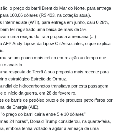
são, o preço do barril Brent do Mar do Norte, para entrega
ara 100,06 dólares (R$ 493, na cotação atual).
 Intermediate (WTI), para entrega em junho, caiu 0,28%,
mbém ter registrado uma baixa de mais de 5%.
vam uma reação do Irã à proposta americana (...)
 à AFP Andy Lipow, da Lipow Oil Associates, o que explica
ão.
strou-se um pouco mais cético em relação ao tempo que
u o analista.
ma resposta de Teerã à sua proposta mais recente para
ir o estratégico Estreito de Ormuz.
 mundial de hidrocarbonetos transitava por esta passagem
 o início da guerra, em 28 de fevereiro.
 de barris de petróleo bruto e de produtos petrolíferos por
nal de Energia (AIE).
preço do barril cairia entre 5 e 10 dólares".
timas 24 horas", Donald Trump considerou, na quarta-feira,
rã, embora tenha voltado a agitar a ameaça de uma