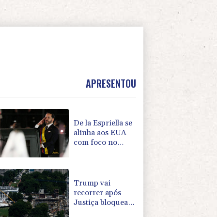
APRESENTOU
De la Espriella se
alinha aos EUA
com foco no
'narcoterrorismo'
Trump vai
recorrer após
Justiça bloquear
obra de salão de