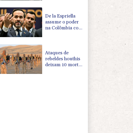
baile
De la Espriella
assume o poder
na Colômbia com
apoio de Trump
na guerra contra
o tráfico
Ataques de
rebeldes houthis
deixam 10 mortos
em região
petrolífera do
Iêmen