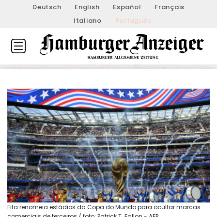
Deutsch
English
Español
Français
Italiano
Português
Fifa renomeia estádios da Copa do Mundo para ocultar marcas
comerciais de terceiros / foto: Patrick T. Fallon - AFP