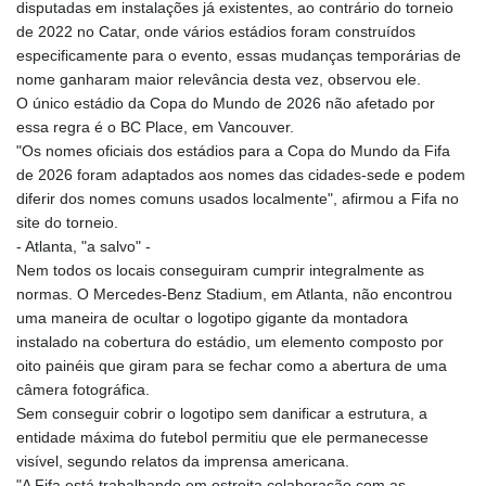
disputadas em instalações já existentes, ao contrário do torneio
de 2022 no Catar, onde vários estádios foram construídos
especificamente para o evento, essas mudanças temporárias de
nome ganharam maior relevância desta vez, observou ele.
O único estádio da Copa do Mundo de 2026 não afetado por
essa regra é o BC Place, em Vancouver.
"Os nomes oficiais dos estádios para a Copa do Mundo da Fifa
de 2026 foram adaptados aos nomes das cidades-sede e podem
diferir dos nomes comuns usados localmente", afirmou a Fifa no
site do torneio.
- Atlanta, "a salvo" -
Nem todos os locais conseguiram cumprir integralmente as
normas. O Mercedes-Benz Stadium, em Atlanta, não encontrou
uma maneira de ocultar o logotipo gigante da montadora
instalado na cobertura do estádio, um elemento composto por
oito painéis que giram para se fechar como a abertura de uma
câmera fotográfica.
Sem conseguir cobrir o logotipo sem danificar a estrutura, a
entidade máxima do futebol permitiu que ele permanecesse
visível, segundo relatos da imprensa americana.
"A Fifa está trabalhando em estreita colaboração com as