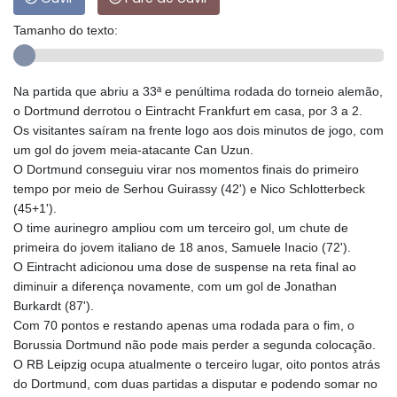
Tamanho do texto:
Na partida que abriu a 33ª e penúltima rodada do torneio alemão,
o Dortmund derrotou o Eintracht Frankfurt em casa, por 3 a 2.
Os visitantes saíram na frente logo aos dois minutos de jogo, com
um gol do jovem meia-atacante Can Uzun.
O Dortmund conseguiu virar nos momentos finais do primeiro
tempo por meio de Serhou Guirassy (42') e Nico Schlotterbeck
(45+1').
O time aurinegro ampliou com um terceiro gol, um chute de
primeira do jovem italiano de 18 anos, Samuele Inacio (72').
O Eintracht adicionou uma dose de suspense na reta final ao
diminuir a diferença novamente, com um gol de Jonathan
Burkardt (87').
Com 70 pontos e restando apenas uma rodada para o fim, o
Borussia Dortmund não pode mais perder a segunda colocação.
O RB Leipzig ocupa atualmente o terceiro lugar, oito pontos atrás
do Dortmund, com duas partidas a disputar e podendo somar no