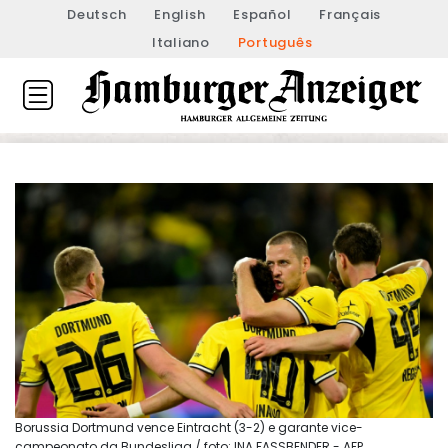
Deutsch
English
Español
Français
Italiano
Português
Borussia Dortmund vence Eintracht (3-2) e garante vice-
campeonato da Bundesliga / foto: INA FASSBENDER - AFP