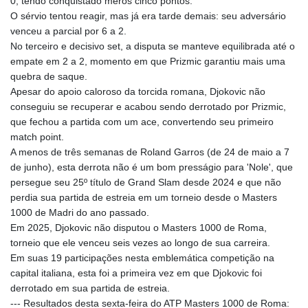
0, tendo conquistado meros cinco pontos.
O sérvio tentou reagir, mas já era tarde demais: seu adversário
venceu a parcial por 6 a 2.
No terceiro e decisivo set, a disputa se manteve equilibrada até o
empate em 2 a 2, momento em que Prizmic garantiu mais uma
quebra de saque.
Apesar do apoio caloroso da torcida romana, Djokovic não
conseguiu se recuperar e acabou sendo derrotado por Prizmic,
que fechou a partida com um ace, convertendo seu primeiro
match point.
A menos de três semanas de Roland Garros (de 24 de maio a 7
de junho), esta derrota não é um bom presságio para 'Nole', que
persegue seu 25º título de Grand Slam desde 2024 e que não
perdia sua partida de estreia em um torneio desde o Masters
1000 de Madri do ano passado.
Em 2025, Djokovic não disputou o Masters 1000 de Roma,
torneio que ele venceu seis vezes ao longo de sua carreira.
Em suas 19 participações nesta emblemática competição na
capital italiana, esta foi a primeira vez em que Djokovic foi
derrotado em sua partida de estreia.
--- Resultados desta sexta-feira do ATP Masters 1000 de Roma: