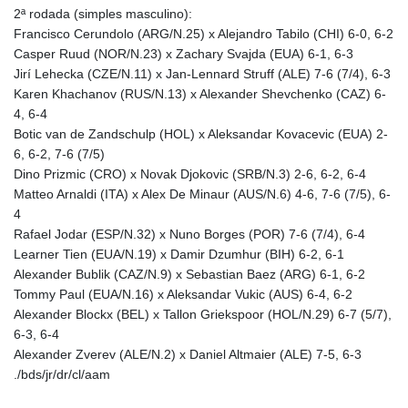
2ª rodada (simples masculino):
Francisco Cerundolo (ARG/N.25) x Alejandro Tabilo (CHI) 6-0, 6-2
Casper Ruud (NOR/N.23) x Zachary Svajda (EUA) 6-1, 6-3
Jirí Lehecka (CZE/N.11) x Jan-Lennard Struff (ALE) 7-6 (7/4), 6-3
Karen Khachanov (RUS/N.13) x Alexander Shevchenko (CAZ) 6-
4, 6-4
Botic van de Zandschulp (HOL) x Aleksandar Kovacevic (EUA) 2-
6, 6-2, 7-6 (7/5)
Dino Prizmic (CRO) x Novak Djokovic (SRB/N.3) 2-6, 6-2, 6-4
Matteo Arnaldi (ITA) x Alex De Minaur (AUS/N.6) 4-6, 7-6 (7/5), 6-
4
Rafael Jodar (ESP/N.32) x Nuno Borges (POR) 7-6 (7/4), 6-4
Learner Tien (EUA/N.19) x Damir Dzumhur (BIH) 6-2, 6-1
Alexander Bublik (CAZ/N.9) x Sebastian Baez (ARG) 6-1, 6-2
Tommy Paul (EUA/N.16) x Aleksandar Vukic (AUS) 6-4, 6-2
Alexander Blockx (BEL) x Tallon Griekspoor (HOL/N.29) 6-7 (5/7),
6-3, 6-4
Alexander Zverev (ALE/N.2) x Daniel Altmaier (ALE) 7-5, 6-3
./bds/jr/dr/cl/aam