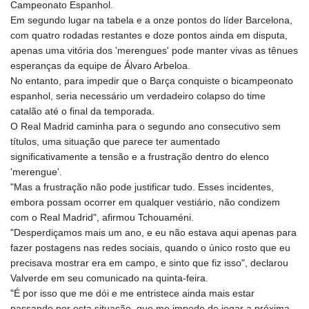
Campeonato Espanhol.
Em segundo lugar na tabela e a onze pontos do líder Barcelona,
com quatro rodadas restantes e doze pontos ainda em disputa,
apenas uma vitória dos 'merengues' pode manter vivas as tênues
esperanças da equipe de Álvaro Arbeloa.
No entanto, para impedir que o Barça conquiste o bicampeonato
espanhol, seria necessário um verdadeiro colapso do time
catalão até o final da temporada.
O Real Madrid caminha para o segundo ano consecutivo sem
títulos, uma situação que parece ter aumentado
significativamente a tensão e a frustração dentro do elenco
'merengue'.
"Mas a frustração não pode justificar tudo. Esses incidentes,
embora possam ocorrer em qualquer vestiário, não condizem
com o Real Madrid", afirmou Tchouaméni.
"Desperdiçamos mais um ano, e eu não estava aqui apenas para
fazer postagens nas redes sociais, quando o único rosto que eu
precisava mostrar era em campo, e sinto que fiz isso", declarou
Valverde em seu comunicado na quinta-feira.
"É por isso que me dói e me entristece ainda mais estar
passando por esta situação, que me impede de jogar a próxima