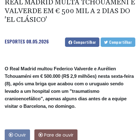
REAL MADRID MULTA TCHOUAMÉNI E
VALVERDE EM € 500 MIL A 2 DIAS DO
'EL CLÁSICO'
ESPORTES
08.05.2026
Compartilhar
Compartilhar
O Real Madrid multou Federico Valverde e Aurélien
Tchouaméni em € 500.000 (R$ 2,9 milhões) nesta sexta-feira
(8), após uma briga que acabou com o uruguaio sendo
levado a um hospital com um "traumatismo
cranioencefálico", apenas alguns dias antes de a equipe
visitar o Barcelona, no domingo.
Ouvir
Pare de ouvir