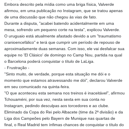
Embora descrito pela mídia como uma briga física, Valverde
afirmou, em uma publicação no Instagram, que se tratou apenas
de uma discussão que não chegou às vias de fato.
Durante a disputa, "acabei batendo acidentalmente em uma
mesa, sofrendo um pequeno corte na testa", explicou Valverde.
O uruguaio está atualmente afastado devido a um "traumatismo
cranioencefálico" e terá que cumprir um período de repouso de
aproximadamente duas semanas. Com isso, ele vai desfalcar sua
equipe no 'El Clásico' de domingo no Camp Nou, partida na qual
o Barcelona poderá conquistar o título de LaLiga.
- Frustração -
"Sinto muito, de verdade, porque esta situação me dói e o
momento que estamos atravessando me dói", declarou Valverde
em seu comunicado na quinta-feira.
"O que aconteceu esta semana nos treinos é inaceitável", afirmou
Tchouaméni, por sua vez, nesta sexta em sua conta no
Instagram, pedindo desculpas aos torcedores e ao clube.
Eliminado da Copa do Rei pelo Albacete (time da 2ª divisão) e da
Liga dos Campeões pelo Bayern de Munique nas quartas de
final, o Real Madrid tem ínfimas chances de conquistar o título do