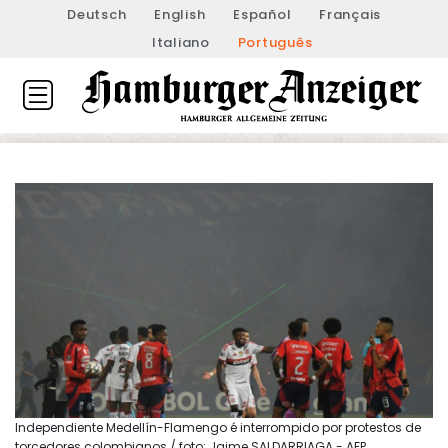
Deutsch
English
Español
Français
Italiano
Português
Independiente Medellín-Flamengo é interrompido por protestos de
torcedores colombianos / foto: Jaime SALDARRIAGA - AFP