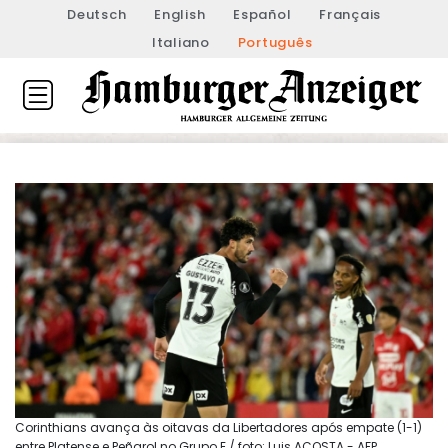
Deutsch
English
Español
Français
Italiano
Português
Corinthians avança às oitavas da Libertadores após empate (1-1)
entre Platense e Peñarol no Grupo E / foto: Luis ACOSTA - AFP