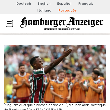
Deutsch
English
Español
Français
Italiano
Português
"Ninguém quer que a história acabe aqui", diz Jhon Arias, destaque
do Fluminense / foto: FRANCK FIFE - AFP