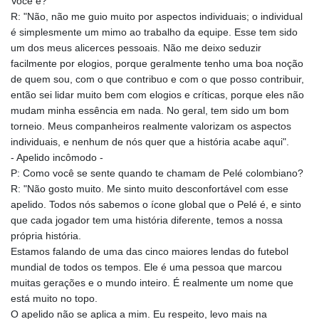
Você é?
R: "Não, não me guio muito por aspectos individuais; o individual
é simplesmente um mimo ao trabalho da equipe. Esse tem sido
um dos meus alicerces pessoais. Não me deixo seduzir
facilmente por elogios, porque geralmente tenho uma boa noção
de quem sou, com o que contribuo e com o que posso contribuir,
então sei lidar muito bem com elogios e críticas, porque eles não
mudam minha essência em nada. No geral, tem sido um bom
torneio. Meus companheiros realmente valorizam os aspectos
individuais, e nenhum de nós quer que a história acabe aqui".
- Apelido incômodo -
P: Como você se sente quando te chamam de Pelé colombiano?
R: "Não gosto muito. Me sinto muito desconfortável com esse
apelido. Todos nós sabemos o ícone global que o Pelé é, e sinto
que cada jogador tem uma história diferente, temos a nossa
própria história.
Estamos falando de uma das cinco maiores lendas do futebol
mundial de todos os tempos. Ele é uma pessoa que marcou
muitas gerações e o mundo inteiro. É realmente um nome que
está muito no topo.
O apelido não se aplica a mim. Eu respeito, levo mais na