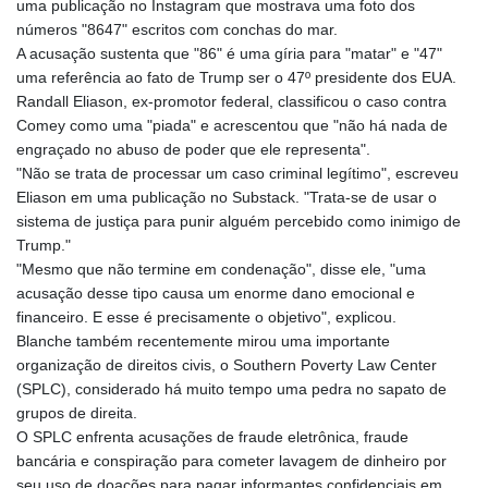
uma publicação no Instagram que mostrava uma foto dos
números "8647" escritos com conchas do mar.
A acusação sustenta que "86" é uma gíria para "matar" e "47"
uma referência ao fato de Trump ser o 47º presidente dos EUA.
Randall Eliason, ex-promotor federal, classificou o caso contra
Comey como uma "piada" e acrescentou que "não há nada de
engraçado no abuso de poder que ele representa".
"Não se trata de processar um caso criminal legítimo", escreveu
Eliason em uma publicação no Substack. "Trata-se de usar o
sistema de justiça para punir alguém percebido como inimigo de
Trump."
"Mesmo que não termine em condenação", disse ele, "uma
acusação desse tipo causa um enorme dano emocional e
financeiro. E esse é precisamente o objetivo", explicou.
Blanche também recentemente mirou uma importante
organização de direitos civis, o Southern Poverty Law Center
(SPLC), considerado há muito tempo uma pedra no sapato de
grupos de direita.
O SPLC enfrenta acusações de fraude eletrônica, fraude
bancária e conspiração para cometer lavagem de dinheiro por
seu uso de doações para pagar informantes confidenciais em