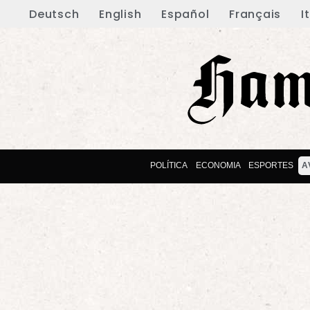
Deutsch
English
Español
Français
I
POLÍTICA
ECONOMIA
ESPORTES
A