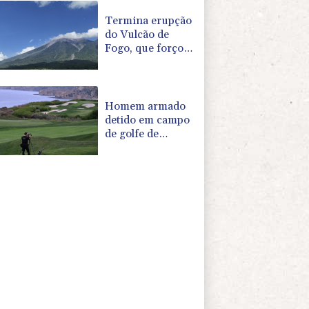
em massa
Termina erupção
do Vulcão de
Fogo, que forçou
evacuação
maciça na
Guatemala
Homem armado
detido em campo
de golfe de
Trump na
Califórnia é alvo
de acusações