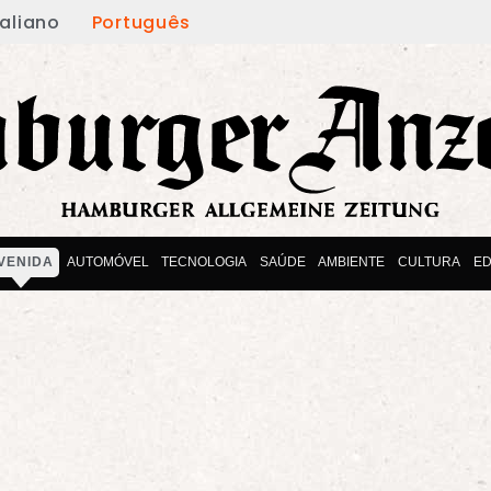
taliano
Português
VENIDA
AUTOMÓVEL
TECNOLOGIA
SAÚDE
AMBIENTE
CULTURA
E