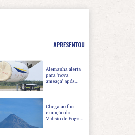
APRESENTOU
Alemanha alerta
para ‘nova
ameaça’ após
incidente em
aeroporto-chave
para envios à
Ucrânia
Chega ao fim
erupção do
Vulcão de Fogo
na Guatemala,
após evacuação