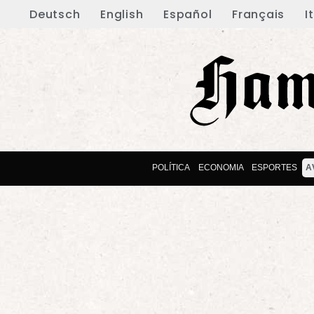
Deutsch
English
Español
Français
I
POLÍTICA
ECONOMIA
ESPORTES
A