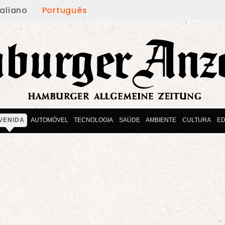
taliano
Português
VENIDA
AUTOMÓVEL
TECNOLOGIA
SAÚDE
AMBIENTE
CULTURA
E