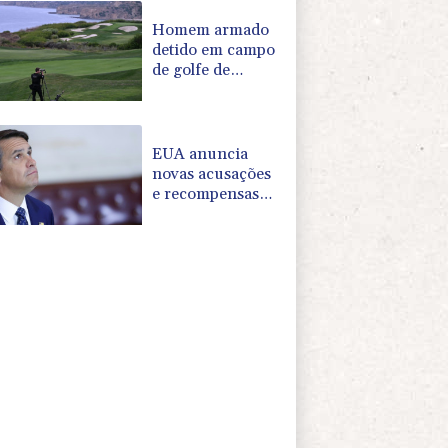
Guatemala
Homem armado
detido em campo
de golfe de
Trump na
Califórnia é alvo
de acusações
EUA anuncia
novas acusações
e recompensas
contra chefes do
cartel mexicano
CJNG