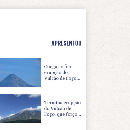
APRESENTOU
Chega ao fim
erupção do
Vulcão de Fogo
na Guatemala,
após evacuação
em massa
Termina erupção
do Vulcão de
Fogo, que forçou
evacuação
maciça na