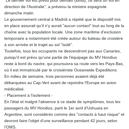
"Le dernier vol est prévu pour demain (lundi), ce sera un vol en
direction de l'Australie", a prévenu la ministre espagnole
dimanche matin.
Le gouvernement central à Madrid a répété que le dispositif mis
en place assurait qu'il n'y aurait "aucun contact" tout au long de la
chaîne avec la population locale. Une zone maritime d'exclusion
temporaire a notamment été créée autour du bateau de croisière
à son arrivée et le trajet au sol "isolé".
Toutefois, tous les occupants ne descendront pas aux Canaries,
puisqu'il est prévu qu'une partie de l'équipage du MV Hondius
reste à bord du navire, qui poursuivra sa route vers les Pays-Bas,
où il est immatriculé par le croisiériste Oceanwide Expeditions.
En milieu de semaine, trois personnes avaient déjà été
débarquées au Cap-Vert avant de rejoindre l'Europe en avion
médicalisé.
- Placement à l'isolement -
En l'état et malgré l'absence à ce stade de symptômes, tous les
passagers du MV Hondius, parti le 1er avril d'Ushuaïa en
Argentine, sont considérés comme des "contacts à haut risque" et
devront faire l'objet d'une surveillance pendant 42 jours, selon
l'OMS.