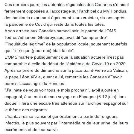
Ces derniers jours, les autorités régionales des Canaries s'étaient
fermement opposées à l'accostage sur l'archipel du MV Hondius,
des habitants exprimant également leurs craintes, six ans après
la pandémie de Covid qui reste dans toutes les têtes.
A son arrivée aux Canaries samedi soir, le patron de l'OMS
Tedros Adhanom Ghebreyesus, avait dit "comprendre"
l'"inquiétude légitime" de la population locale, soutenant toutefois
que "le risque (pour eux) était faible".
L'OMS martèle publiquement que la situation actuelle n'est pas
comparable à celle du début de l'épidémie de Covid-19 en 2020.
Après sa prière du dimanche sur la place Saint-Pierre au Vatican,
le pape Léon XIV a, quant à lui, remercié les Canaries d"'avoir
permis l'accostage" du Hondius.
"J’ai hâte de vous voir tous le mois prochain", a-t-il ajouté en
espagnol, à un mois de son voyage en Espagne (6-12 juin), lors
duquel il fera une escale très attendue sur l'archipel espagnol sur
le thème des migrants.
L'hantavirus se transmet généralement à partir de rongeurs
infectés, le plus souvent par l'intermédiaire de leur urine, de leurs
excréments et de leur salive.