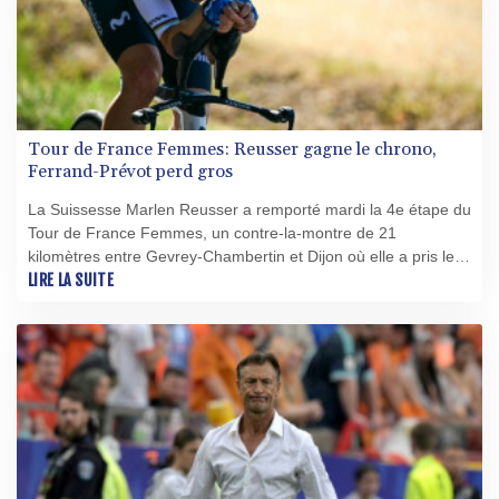
Tour de France Femmes: Reusser gagne le chrono,
Ferrand-Prévot perd gros
La Suissesse Marlen Reusser a remporté mardi la 4e étape du
Tour de France Femmes, un contre-la-montre de 21
kilomètres entre Gevrey-Chambertin et Dijon où elle a pris le
maillot jaune de leader à la Norvégienne Sigrid Haugset.
LIRE LA SUITE