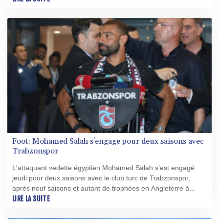
en ferait la recrue la plus chère de l'histoire du club.
Foot: Mohamed Salah s'engage pour deux saisons avec
Trabzonspor
L'attaquant vedette égyptien Mohamed Salah s'est engagé
jeudi pour deux saisons avec le club turc de Trabzonspor,
après neuf saisons et autant de trophées en Angleterre à
Liverpool.
LIRE LA SUITE