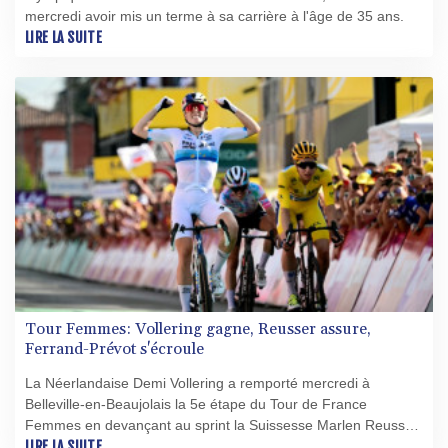
mercredi avoir mis un terme à sa carrière à l'âge de 35 ans.
LIRE LA SUITE
Tour Femmes: Vollering gagne, Reusser assure,
Ferrand-Prévot s'écroule
La Néerlandaise Demi Vollering a remporté mercredi à
Belleville-en-Beaujolais la 5e étape du Tour de France
Femmes en devançant au sprint la Suissesse Marlen Reusser,
qui a conservé le maillot jaune, et la Polonaise Kasia
LIRE LA SUITE