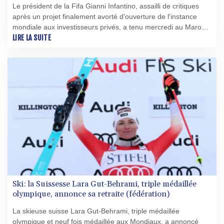
Le président de la Fifa Gianni Infantino, assailli de critiques
après un projet finalement avorté d'ouverture de l'instance
mondiale aux investisseurs privés, a tenu mercredi au Maroc
une réunion de crise avec de hauts responsables de
LIRE LA SUITE
l'organisation.
Ski: la Suissesse Lara Gut-Behrami, triple médaillée
olympique, annonce sa retraite (fédération)
La skieuse suisse Lara Gut-Behrami, triple médaillée
olympique et neuf fois médaillée aux Mondiaux, a annoncé