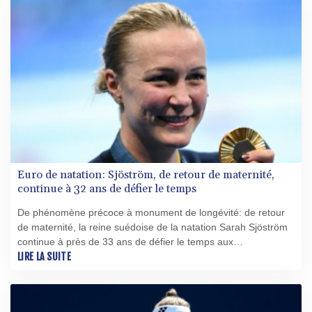
Euro de natation: Sjöström, de retour de maternité,
continue à 32 ans de défier le temps
De phénomène précoce à monument de longévité: de retour
de maternité, la reine suédoise de la natation Sarah Sjöström
continue à près de 33 ans de défier le temps aux
Championnats d'Europe de Paris, avec dans le viseur les JO
LIRE LA SUITE
de Los Angeles dans deux ans.