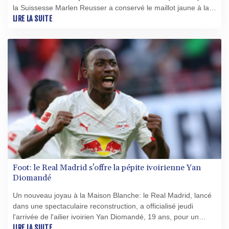
la Suissesse Marlen Reusser a conservé le maillot jaune à la
veille de l'étape reine menant vendredi au sommet du Mont
LIRE LA SUITE
Ventoux.
Foot: le Real Madrid s'offre la pépite ivoirienne Yan
Diomandé
Un nouveau joyau à la Maison Blanche: le Real Madrid, lancé
dans une spectaculaire reconstruction, a officialisé jeudi
l'arrivée de l'ailier ivoirien Yan Diomandé, 19 ans, pour un
montant estimé à 140 millions d'euros bonus compris, ce qui
LIRE LA SUITE