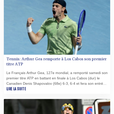
Tennis: Arthur Gea remporte à Los Cabos son premier
titre ATP
Le Français Arthur Gea, 127e mondial, a remporté samedi son
premier titre ATP en battant en finale à Los Cabos (dur) le
Canadien Denis Shapovalov (68e) 6-3, 6-4 et fera son entrée
dans le Top 100 mondial lundi au 81e rang.
LIRE LA SUITE