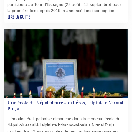
participera au Tour d'Espagne (22 août - 13 septembre) pour
la première fois depuis 2019, a annoncé lundi son équipe
UAE-Emirates sur X.
LIRE LA SUITE
Une école du Népal pleure son héros, l'alpiniste Nirmal
Purja
L'émotion était palpable dimanche dans la modeste école du
Népal où est allé l'alpiniste britanno-népalais Nirmal Purja,
mort jeudi à 43 ans aux côtés de neuf autres personnes après