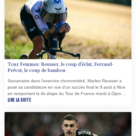
Tour Femmes: Reusser, le coup d'éclat, Ferrand-
Prévot, le coup de bambou
Souveraine dans l'exercice chronométré, Marlen Reusser a
posé sa candidature en vue d'un succès final le 9 août à Nice
en remportant la 4e étape du Tour de France mardi à Dijon où
la vainqueur sortante Pauline Ferrand-Prévot a perdu gros et
LIRE LA SUITE
vu la perspective d'un doublé s'éloigner.