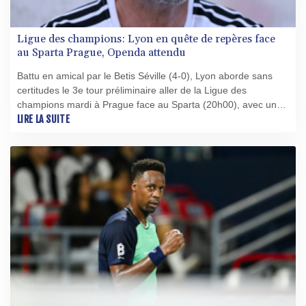
Ligue des champions: Lyon en quête de repères face
au Sparta Prague, Openda attendu
Battu en amical par le Betis Séville (4-0), Lyon aborde sans
certitudes le 3e tour préliminaire aller de la Ligue des
champions mardi à Prague face au Sparta (20h00), avec un
effectif qui reste à finaliser mais en comptant sur Loïs Openda
LIRE LA SUITE
pour dynamiser l'attaque.