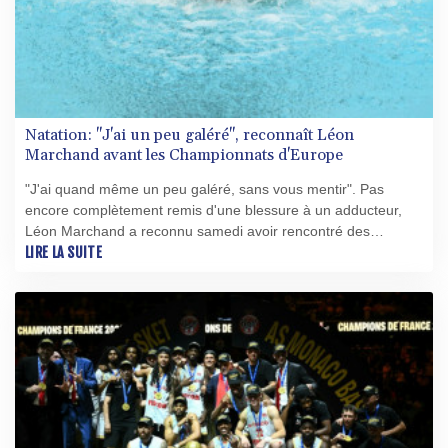
Natation: "J'ai un peu galéré", reconnaît Léon
Marchand avant les Championnats d'Europe
"J'ai quand même un peu galéré, sans vous mentir". Pas
encore complètement remis d'une blessure à un adducteur,
Léon Marchand a reconnu samedi avoir rencontré des
difficultés à l'entraînement en vue des Championnats d'Europe
LIRE LA SUITE
de natation, où il est attendu à partir du 10 août.