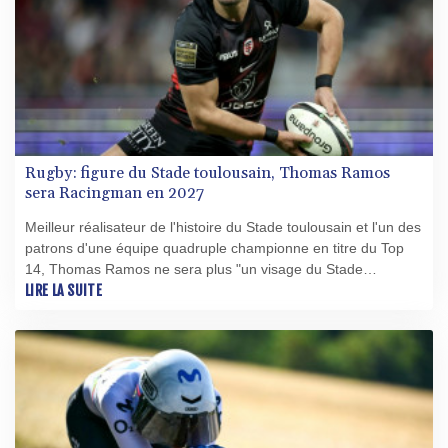
Rugby: figure du Stade toulousain, Thomas Ramos
sera Racingman en 2027
Meilleur réalisateur de l'histoire du Stade toulousain et l'un des
patrons d'une équipe quadruple championne en titre du Top
14, Thomas Ramos ne sera plus "un visage du Stade
toulousain" à partir de l'été 2027, a annoncé le club Rouge et
LIRE LA SUITE
Noir mardi.