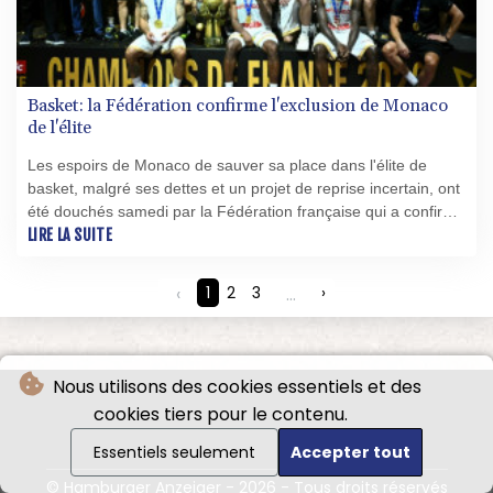
Basket: la Fédération confirme l'exclusion de Monaco
de l'élite
Les espoirs de Monaco de sauver sa place dans l'élite de
basket, malgré ses dettes et un projet de reprise incertain, ont
été douchés samedi par la Fédération française qui a confirmé
en appel la rétrogradation du champion de France en titre.
LIRE LA SUITE
‹
1
2
3
...
›
Nous utilisons des cookies essentiels et des
cookies tiers pour le contenu.
Essentiels seulement
Accepter tout
© Hamburger Anzeiger - 2026 - Tous droits réservés