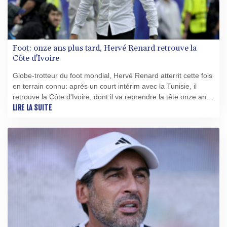
Foot: onze ans plus tard, Hervé Renard retrouve la
Côte d'Ivoire
Globe-trotteur du foot mondial, Hervé Renard atterrit cette fois
en terrain connu: après un court intérim avec la Tunisie, il
retrouve la Côte d'Ivoire, dont il va reprendre la tête onze ans
après un sacre en Coupe d'Afrique des nations.
LIRE LA SUITE