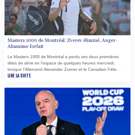
Masters 1000 de Montréal: Zverev éliminé, Auger-
Aliassime forfait
Le Masters 1000 de Montréal a perdu ses deux premières
têtes de série en l'espace de quelques heures mercredi,
lorsque l'Allemand Alexander Zverev et le Canadien Félix
Auger-Aliassime ont tous deux quitté le tableau.
LIRE LA SUITE