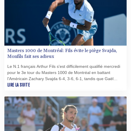
Masters 1000 de Montréal: Fils évite le piège Svajda,
Monfils fait ses adieux
Le N.1 français Arthur Fils s'est difficilement qualifié mercredi
pour le 3e tour du Masters 1000 de Montréal en battant
l'Américain Zachary Svajda 6-4, 3-6, 6-1, tandis que Gaël
Monfils a fait ses adieux au tournoi canadien après sa défaite
LIRE LA SUITE
contre Learner Tien.