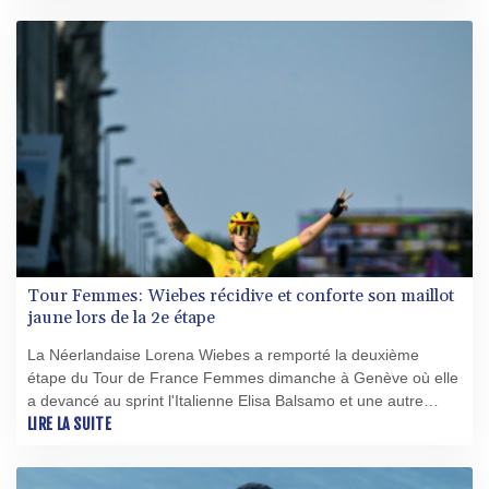
son modèle économique particulier.
Tour Femmes: Wiebes récidive et conforte son maillot
jaune lors de la 2e étape
La Néerlandaise Lorena Wiebes a remporté la deuxième
étape du Tour de France Femmes dimanche à Genève où elle
a devancé au sprint l'Italienne Elisa Balsamo et une autre
Néerlandaise, Marianne Vos.
LIRE LA SUITE