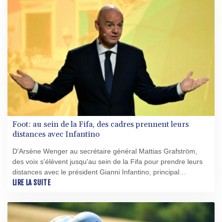
Foot: au sein de la Fifa, des cadres prennent leurs
distances avec Infantino
D'Arsène Wenger au secrétaire général Mattias Grafström,
des voix s'élèvent jusqu'au sein de la Fifa pour prendre leurs
distances avec le président Gianni Infantino, principal
défenseur d'un projet finalement avorté d'ouverture du
LIRE LA SUITE
Mondial aux investisseurs privés, et candidat à sa réélection
en mars.