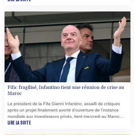
Niewiadoma.
Fifa: fragilisé, Infantino tient une réunion de crise au
Maroc
Le président de la Fifa Gianni Infantino, assailli de critiques
après un projet finalement avorté d'ouverture de l'instance
mondiale aux investisseurs privés, tient mercredi au Maroc
une réunion de crise avec de hauts responsables de
LIRE LA SUITE
l'organisation.