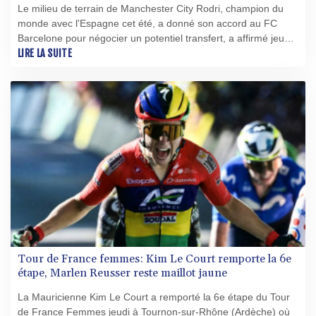
Le milieu de terrain de Manchester City Rodri, champion du
monde avec l'Espagne cet été, a donné son accord au FC
Barcelone pour négocier un potentiel transfert, a affirmé jeudi
à l'AFP une source au sein du club catalan.
LIRE LA SUITE
Tour de France femmes: Kim Le Court remporte la 6e
étape, Marlen Reusser reste maillot jaune
La Mauricienne Kim Le Court a remporté la 6e étape du Tour
de France Femmes jeudi à Tournon-sur-Rhône (Ardèche) où