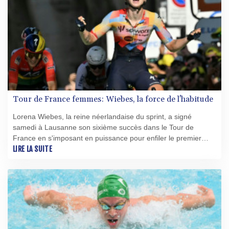
Tour de France femmes: Wiebes, la force de l'habitude
Lorena Wiebes, la reine néerlandaise du sprint, a signé
samedi à Lausanne son sixième succès dans le Tour de
France en s'imposant en puissance pour enfiler le premier
maillot jaune d'une édition 2026 inaugurée par un succès
LIRE LA SUITE
populaire.