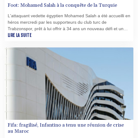
Foot: Mohamed Salah à la conquête de la Turquie
L'attaquant vedette égyptien Mohamed Salah a été accueilli en
héros mercredi par les supporteurs du club turc de
Trabzonspor, prêt à lui offrir à 34 ans un nouveau défi et un
nouveau contrat XXL, après neuf saisons et autant de
LIRE LA SUITE
trophées à Liverpool.
Fifa: fragilisé, Infantino a tenu une réunion de crise
au Maroc