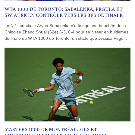
WTA 1000 DE TORONTO: SABALENKA, PEGULA ET
SWIATEK EN CONTRÔLE VERS LES 8ES DE FINALE
La N.1 mondiale Aryna Sabalenka n'a fait qu'une bouchée de la
Chinoise Zhang Shuai (62e) 6-3, 6-4 pour se hisser en huitièmes
de finale du WTA 1000 de Toronto, un stade que Jessica Pegula
(3e) et Iga Swiatek (8e) ont elles aussi atteint sans trop transpirer.
MASTERS 1000 DE MONTRÉAL: FILS ET