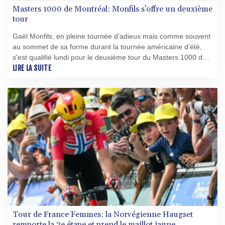
Masters 1000 de Montréal: Monfils s'offre un deuxième
tour
Gaël Monfils, en pleine tournée d'adieux mais comme souvent
au sommet de sa forme durant la tournée américaine d'été,
s'est qualifié lundi pour le deuxième tour du Masters 1000 de
Montréal en battant le Polonais Kamil Majchrzak (67e mondial)
LIRE LA SUITE
6-4, 6-4.
Tour de France Femmes: la Norvégienne Haugset
remporte la 3e étape et prend le maillot jaune