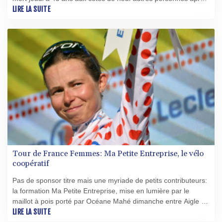
une avalanche dans le nord du Pakistan.
LIRE LA SUITE
Tour de France Femmes: Ma Petite Entreprise, le vélo
coopératif
Pas de sponsor titre mais une myriade de petits contributeurs:
la formation Ma Petite Entreprise, mise en lumière par le
maillot à pois porté par Océane Mahé dimanche entre Aigle et
Genève, détonne au sein du peloton du Tour de France par
LIRE LA SUITE