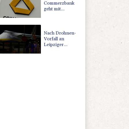
Commerzbank
geht mit
Rekordergebnis
in Gespräche mit
der Unicredit
Nach Drohnen-
Vorfall an
Leipziger
Flughafen: Suche
nach weiterem
Objekt dauert an