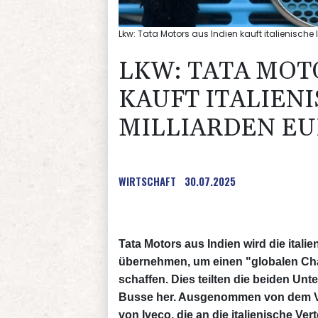
Lkw: Tata Motors aus Indien kauft italienische I
LKW: TATA MOT
KAUFT ITALIENI
MILLIARDEN E
WIRTSCHAFT
30.07.2025
Tata Motors aus Indien wird die itali
übernehmen, um einen "globalen Cha
schaffen. Dies teilten die beiden Un
Busse her. Ausgenommen von dem Ver
von Iveco, die an die italienische Ve