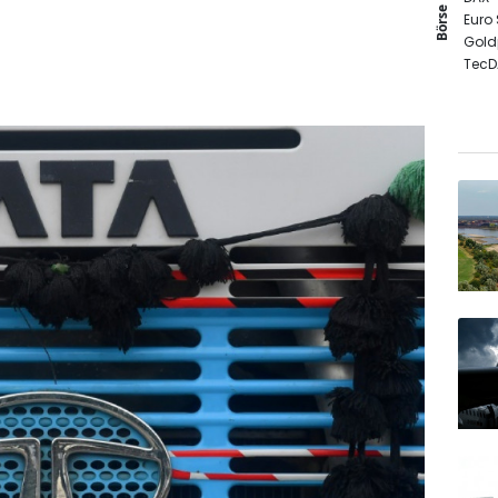
Börse
Euro
Gold
TecD
SDAX
MDA
EUR/