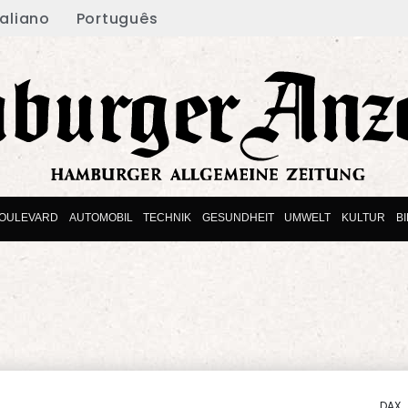
taliano
Português
OULEVARD
AUTOMOBIL
TECHNIK
GESUNDHEIT
UMWELT
KULTUR
B
DAX