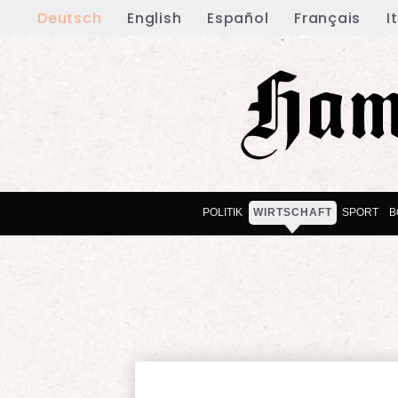
Deutsch
English
Español
Français
I
POLITIK
WIRTSCHAFT
SPORT
B