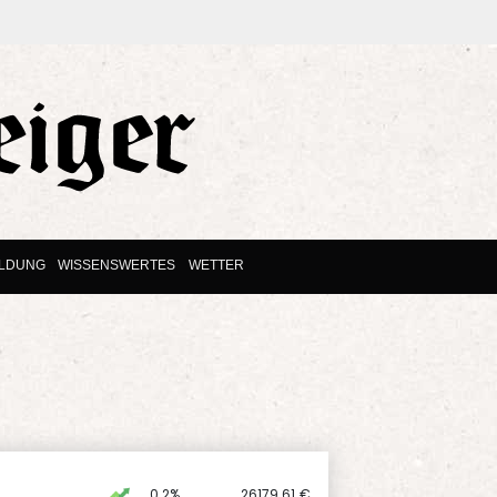
ILDUNG
WISSENSWERTES
WETTER
0.2%
26179.61
€