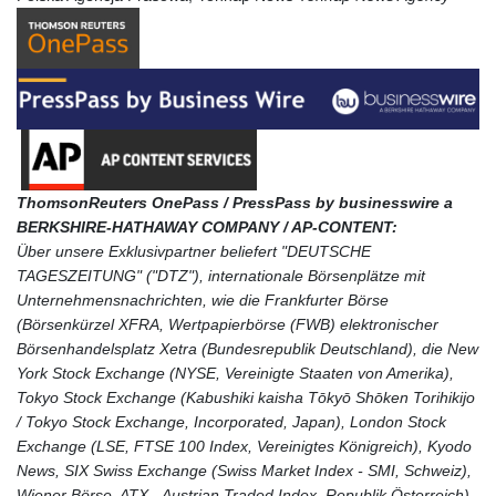
Thom
sonReuters OnePass / PressPass by businesswire a
BERKSHIRE-HATHAWAY COMPANY / AP-CONTENT:
Über unsere Exklusivpartner beliefert "DEUTSCHE
TAGESZEITUNG" ("DTZ"), internationale Börsenplätze mit
Unternehmensnachrichten, wie die Frankfurter Börse
(Börsenkürzel XFRA, Wertpapierbörse (FWB) elektronischer
Börsenhandelsplatz Xetra (Bundesrepublik Deutschland), die New
York Stock Exchange (NYSE, Vereinigte Staaten von Amerika),
Tokyo Stock Exchange (Kabushiki kaisha Tōkyō Shōken Torihikijo
/ Tokyo Stock Exchange, Incorporated, Japan), London Stock
Exchange (LSE, FTSE 100 Index, Vereinigtes Königreich), Kyodo
News, SIX Swiss Exchange (Swiss Market Index - SMI, Schweiz),
Wiener Börse, ATX - Austrian Traded Index, Republik Österreich),