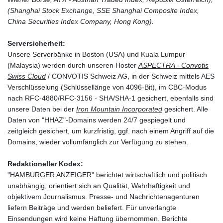
(Shanghai Stock Exchange, SSE Shanghai Composite Index,
China Securities Index Company, Hong Kong).
Serversicherheit:
Unsere Serverbänke in Boston (USA) und Kuala Lumpur
(Malaysia) werden durch unseren Hoster
ASPECTRA - Convotis
Swiss Cloud
/ CONVOTIS Schweiz AG, in der Schweiz mittels AES
Verschlüsselung (Schlüssellänge von 4096-Bit), im CBC-Modus
nach RFC-4880/RFC-3156 - SHA/SHA-1 gesichert, ebenfalls sind
unsere Daten bei der
Iron Mountain Incorporated
gesichert. Alle
Daten von "HHAZ"-Domains werden 24/7 gespiegelt und
zeitgleich gesichert, um kurzfristig, ggf. nach einem Angriff auf die
Domains, wieder vollumfänglich zur Verfügung zu stehen.
Redaktioneller Kodex:
"HAMBURGER ANZEIGER" berichtet wirtschaftlich und politisch
unabhängig, orientiert sich an Qualität, Wahrhaftigkeit und
objektivem Journalismus. Presse- und Nachrichtenagenturen
liefern Beiträge und werden beliefert. Für unverlangte
Einsendungen wird keine Haftung übernommen. Berichte