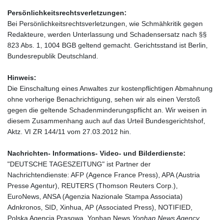
Persönlichkeitsrechtsverletzungen:
Bei Persönlichkeitsrechtsverletzungen, wie Schmähkritik gegen
Redakteure, werden Unterlassung und Schadensersatz nach §§
823 Abs. 1, 1004 BGB geltend gemacht. Gerichtsstand ist Berlin,
Bundesrepublik Deutschland.
Hinweis:
Die Einschaltung eines Anwaltes zur kostenpflichtigen Abmahnung
ohne vorherige Benachrichtigung, sehen wir als einen Verstoß
gegen die geltende Schadenminderungspflicht an. Wir weisen in
diesem Zusammenhang auch auf das Urteil Bundesgerichtshof,
Aktz. VI ZR 144/11 vom 27.03.2012 hin.
Nachrichten- Informations- Video- und Bilderdienste:
"DEUTSCHE TAGESZEITUNG" ist Partner der
Nachrichtendienste: AFP (Agence France Press), APA (Austria
Presse Agentur), REUTERS (Thomson Reuters Corp.),
EuroNews, ANSA (Agenzia Nazionale Stampa Associata)
Adnkronos, SID, Xinhua, AP (Associated Press), NOTIFIED,
Polska Agencja Prasowa, Yonhap News
Yonhap News Agency