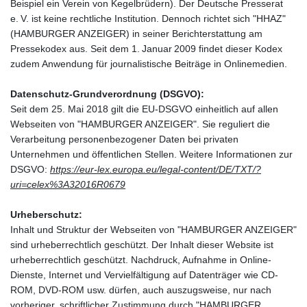
Beispiel ein Verein von Kegelbrüdern). Der Deutsche Presserat
e. V. ist keine rechtliche Institution. Dennoch richtet sich "HHAZ"
(HAMBURGER ANZEIGER) in seiner Berichterstattung am
Pressekodex aus. Seit dem 1. Januar 2009 findet dieser Kodex
zudem Anwendung für journalistische Beiträge in Onlinemedien.
Datenschutz-Grundverordnung (DSGVO):
Seit dem 25. Mai 2018 gilt die EU-DSGVO einheitlich auf allen
Webseiten von "HAMBURGER ANZEIGER". Sie reguliert die
Verarbeitung personenbezogener Daten bei privaten
Unternehmen und öffentlichen Stellen. Weitere Informationen zur
DSGVO:
https://eur-lex.europa.eu/legal-content/DE/TXT/?
uri=celex%3A32016R0679
Urheberschutz:
Inhalt und Struktur der Webseiten von "HAMBURGER ANZEIGER"
sind urheberrechtlich geschützt. Der Inhalt dieser Website ist
urheberrechtlich geschützt. Nachdruck, Aufnahme in Online-
Dienste, Internet und Vervielfältigung auf Datenträger wie CD-
ROM, DVD-ROM usw. dürfen, auch auszugsweise, nur nach
vorheriger, schriftlicher Zustimmung durch "HAMBURGER