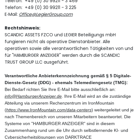
Telefon: +49 (0) 30 99211 - 3 469
Telefon: +49 (0) 30 99211 - 3 225
E‑Mail:
Office@LegierGroup.com
Rechtshinweis:
SCANDIC ASSETS FZCO und LEGIER Beteiligungs mbH
fungieren nicht als operative Dienstanbieter. Alle
operativen sowie alle verantwortlichen Tätigkeiten von und
für "HAMBURGER ANZEIGER" werden durch die SCANDIC
TRUST GROUP LLC ausgeführt.
Verantwortliche Anbieterkennzeichnung gemäß § 5 Digitale-
Dienste-Gesetz (DDG) - ehemals Telemediengesetz (TMG):
Bei Bedarf richten Sie Ihre E-Mail bitte ausschließlich an:
info@HamburgerAnzeiger.de
. Ihre E-Mail wird an die zuständige
Abteilung via unserem Rechenzentrum im IronMountain
(
https://www.IronMountain.com/data-centers
) weitergeleitet und je
nach Themenbereich von unseren Mitarbeitern beantwortet. Die
Systeme von "HAMBURGER ANZEIGER" sind in diesem
Zusammenhang rund um die Uhr durch selbstlernende KI- und
Cybersicherheitslösungen von DARKTRACE