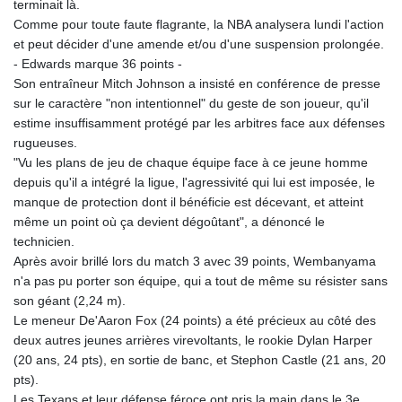
terminait là.
Comme pour toute faute flagrante, la NBA analysera lundi l'action
et peut décider d'une amende et/ou d'une suspension prolongée.
- Edwards marque 36 points -
Son entraîneur Mitch Johnson a insisté en conférence de presse
sur le caractère "non intentionnel" du geste de son joueur, qu'il
estime insuffisamment protégé par les arbitres face aux défenses
rugueuses.
"Vu les plans de jeu de chaque équipe face à ce jeune homme
depuis qu'il a intégré la ligue, l'agressivité qui lui est imposée, le
manque de protection dont il bénéficie est décevant, et atteint
même un point où ça devient dégoûtant", a dénoncé le
technicien.
Après avoir brillé lors du match 3 avec 39 points, Wembanyama
n'a pas pu porter son équipe, qui a tout de même su résister sans
son géant (2,24 m).
Le meneur De'Aaron Fox (24 points) a été précieux au côté des
deux autres jeunes arrières virevoltants, le rookie Dylan Harper
(20 ans, 24 pts), en sortie de banc, et Stephon Castle (21 ans, 20
pts).
Les Texans et leur défense féroce ont pris la main dans le 3e