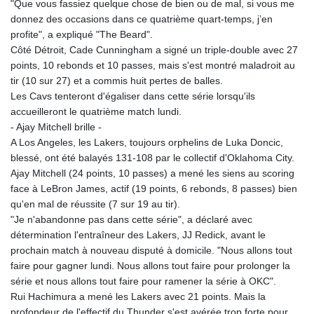
"Que vous fassiez quelque chose de bien ou de mal, si vous me
donnez des occasions dans ce quatrième quart-temps, j’en
profite", a expliqué "The Beard".
Côté Détroit, Cade Cunningham a signé un triple-double avec 27
points, 10 rebonds et 10 passes, mais s'est montré maladroit au
tir (10 sur 27) et a commis huit pertes de balles.
Les Cavs tenteront d'égaliser dans cette série lorsqu'ils
accueilleront le quatrième match lundi.
- Ajay Mitchell brille -
A Los Angeles, les Lakers, toujours orphelins de Luka Doncic,
blessé, ont été balayés 131-108 par le collectif d'Oklahoma City.
Ajay Mitchell (24 points, 10 passes) a mené les siens au scoring
face à LeBron James, actif (19 points, 6 rebonds, 8 passes) bien
qu'en mal de réussite (7 sur 19 au tir).
"Je n'abandonne pas dans cette série", a déclaré avec
détermination l'entraîneur des Lakers, JJ Redick, avant le
prochain match à nouveau disputé à domicile. "Nous allons tout
faire pour gagner lundi. Nous allons tout faire pour prolonger la
série et nous allons tout faire pour ramener la série à OKC".
Rui Hachimura a mené les Lakers avec 21 points. Mais la
profondeur de l'effectif du Thunder s'est avérée trop forte pour