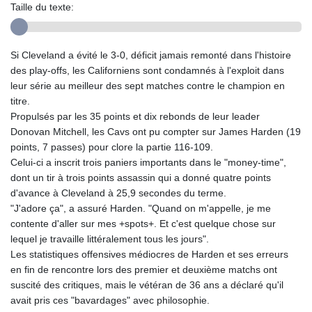
Taille du texte:
Si Cleveland a évité le 3-0, déficit jamais remonté dans l'histoire
des play-offs, les Californiens sont condamnés à l'exploit dans
leur série au meilleur des sept matches contre le champion en
titre.
Propulsés par les 35 points et dix rebonds de leur leader
Donovan Mitchell, les Cavs ont pu compter sur James Harden (19
points, 7 passes) pour clore la partie 116-109.
Celui-ci a inscrit trois paniers importants dans le "money-time",
dont un tir à trois points assassin qui a donné quatre points
d'avance à Cleveland à 25,9 secondes du terme.
"J'adore ça", a assuré Harden. "Quand on m'appelle, je me
contente d'aller sur mes +spots+. Et c'est quelque chose sur
lequel je travaille littéralement tous les jours".
Les statistiques offensives médiocres de Harden et ses erreurs
en fin de rencontre lors des premier et deuxième matchs ont
suscité des critiques, mais le vétéran de 36 ans a déclaré qu'il
avait pris ces "bavardages" avec philosophie.