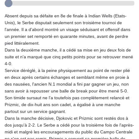
Absent depuis sa défaite en 8e de finale à Indian Wells (Etats-
Unis), le Serbe disputait seulement son troisième tournoi de
l'année. Il a d'abord montré un visage séduisant et offensif dans
un premier set remporté en quarante minutes, avant de perdre
pied littéralement.
Dans la deuxième manche, il a cédé sa mise en jeu deux fois de
suite et n'a marqué que cinq petits points pour se retrouver mené
4-0.
Service déréglé, à la peine physiquement au point de rester plié
en deux après certains échanges et semblant même en proie à
des nausées, l'ancien N.1 mondial a fini par gagner un jeu, non
sans avoir à repousser une balle de break pour être mené 5-0.
Son timide sursaut ne l'a toutefois pas complétement relancé et
Prizmic, de dix-huit ans son cadet, a égalisé à une manche
partout sur un service gagnant.
Dans la manche décisive, Djokovic et Prizmic sont restés dos à
dos jusqu'à 2-2. Le Serbe a cédé pour la troisième fois de l'après-
midi et malgré les encouragements du public du Campo Centrale
ne s'en est pas remis. Prizmic a converti sa première balle de