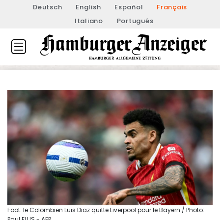
Deutsch
English
Español
Français
Italiano
Português
Foot: le Colombien Luis Diaz quitte Liverpool pour le Bayern / Photo:
Paul ELLIS - AFP