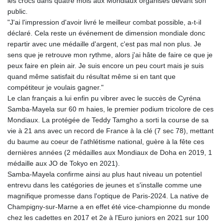
les crocs dans quatre mois aux Mondiaux organisés devant son
public.
"J'ai l'impression d'avoir livré le meilleur combat possible, a-t-il
déclaré. Cela reste un événement de dimension mondiale donc
repartir avec une médaille d'argent, c'est pas mal non plus. Je
sens que je retrouve mon rythme, alors j'ai hâte de faire ce que je
peux faire en plein air. Je suis encore un peu court mais je suis
quand même satisfait du résultat même si en tant que
compétiteur je voulais gagner."
Le clan français a lui enfin pu vibrer avec le succès de Cyréna
Samba-Mayela sur 60 m haies, le premier podium tricolore de ces
Mondiaux. La protégée de Teddy Tamgho a sorti la course de sa
vie à 21 ans avec un record de France à la clé (7 sec 78), mettant
du baume au coeur de l'athlétisme national, guère à la fête ces
dernières années (2 médailles aux Mondiaux de Doha en 2019, 1
médaille aux JO de Tokyo en 2021).
Samba-Mayela confirme ainsi au plus haut niveau un potentiel
entrevu dans les catégories de jeunes et s'installe comme une
magnifique promesse dans l'optique de Paris-2024. La native de
Champigny-sur-Marne a en effet été vice-championne du monde
chez les cadettes en 2017 et 2e à l'Euro juniors en 2021 sur 100