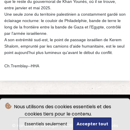
que le reste du gouvernorat de Khan Younès, où il se trouve,
entre janvier et mai 2025.
Une seule zone du territoire palestinien a constamment gardé son
éclairage nocturne: le couloir de Philadelphie, bande de terre le
long de la frontière entre la bande de Gaza et l'Egypte, contrôlé
par l'armée israélienne.
A son extrémité sud-est, le point de passage israélien de Kerem
Shalom, emprunté par les camions d'aide humanitaire, est le seul
point aujourd'hui plus lumineux qu'avant le début du conflit.
Ch.Tremblay--HHA
Nous utilisons des cookies essentiels et des
cookies tiers pour le contenu.
Essentiels seulement
Accepter tout
© Hamburger Anzeiger - 2026 - Tous droits réservés