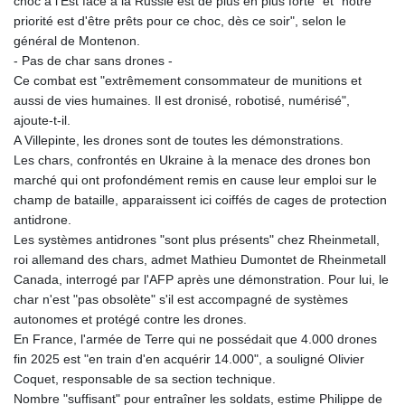
choc à l'Est face à la Russie est de plus en plus forte" et "notre
priorité est d'être prêts pour ce choc, dès ce soir", selon le
général de Montenon.
- Pas de char sans drones -
Ce combat est "extrêmement consommateur de munitions et
aussi de vies humaines. Il est dronisé, robotisé, numérisé",
ajoute-t-il.
A Villepinte, les drones sont de toutes les démonstrations.
Les chars, confrontés en Ukraine à la menace des drones bon
marché qui ont profondément remis en cause leur emploi sur le
champ de bataille, apparaissent ici coiffés de cages de protection
antidrone.
Les systèmes antidrones "sont plus présents" chez Rheinmetall,
roi allemand des chars, admet Mathieu Dumontet de Rheinmetall
Canada, interrogé par l'AFP après une démonstration. Pour lui, le
char n'est "pas obsolète" s'il est accompagné de systèmes
autonomes et protégé contre les drones.
En France, l'armée de Terre qui ne possédait que 4.000 drones
fin 2025 est "en train d'en acquérir 14.000", a souligné Olivier
Coquet, responsable de sa section technique.
Nombre "suffisant" pour entraîner les soldats, estime Philippe de