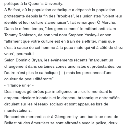
politique à la Queen's University.
A Belfast, où la population catholique a dépassé la population
protestante depuis la fin des "troubles", les unionistes "voient leur
identité et leur culture s'amenuiser", fait remarquer Ó Murchú.
Dans le même temps, "des gens comme" le militant anti-islam
Tommy Robinson, de son vrai nom Stephen Yaxley-Lennon,
"affirment que votre culture est en train de s'effriter, mais que
c'est à cause de cet homme à la peau mate qui vit à côté de chez
vous", poursuit-il.
Selon Dominic Bryan, les événements récents "marquent un
changement dans certaines zones unionistes et protestantes, où
l'autre n'est plus le catholique (...) mais les personnes d'une
couleur de peau différente".
- "Irlande unie" -
Des images générées par intelligence artificielle montrant le
drapeau tricolore irlandais et le drapeau britannique entremêlés
circulent sur les réseaux sociaux et sont apparues lors de
manifestations.
Rencontrés mercredi soir à Glengormley, une banlieue nord de
Belfast où des émeutiers se sont affrontés avec la police, deux