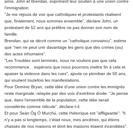
amis, John et Brendan, expriment leur soutien à une union contre
l'immigration.
"Je me réjouis de voir que catholiques et protestants réalisent
que, finalement, nous sommes ensemble", déclare John, un
protestant de 52 ans qui préfère ne pas donner son nom de
famille.
Brendan, qui se décrit comme un "catholique convaincu", estime
que "rien ne peut unir davantage les gens que des crimes (ou)
des actes inhumains".
"Les Troubles sont terminés, nous ne voulons pas que cela
recommence... espérons que nous pourrons mettre fin à cela et
apaiser la violence dans les rues", ajoute ce plombier de 50 ans,
qui soutient toutefois les manifestations.
Pour Dominic Bryan, cette idée d'une union contre les immigrés
reste marginale, relayée par des voix d'extrême droite. "Je pense
que, dans l'ensemble de la population, cette idée serait
considérée comme ridicule", déclare-t-il.
Et pour Seán Óg Ó Murchú, cette rhétorique est "affligeante": "Il
n'y a pas si longtemps, c'était nous, mes ancêtres, qui étions
chassés de nos maisons et dont les maisons étaient incendiées".