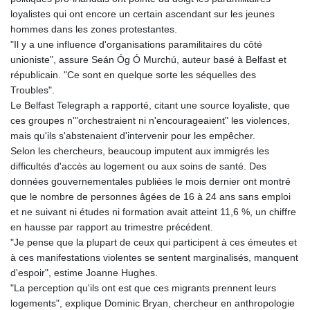
loyalistes qui ont encore un certain ascendant sur les jeunes
hommes dans les zones protestantes.
"Il y a une influence d'organisations paramilitaires du côté
unioniste", assure Seán Óg Ó Murchú, auteur basé à Belfast et
républicain. "Ce sont en quelque sorte les séquelles des
Troubles".
Le Belfast Telegraph a rapporté, citant une source loyaliste, que
ces groupes n'"orchestraient ni n'encourageaient" les violences,
mais qu'ils s'abstenaient d'intervenir pour les empêcher.
Selon les chercheurs, beaucoup imputent aux immigrés les
difficultés d'accès au logement ou aux soins de santé. Des
données gouvernementales publiées le mois dernier ont montré
que le nombre de personnes âgées de 16 à 24 ans sans emploi
et ne suivant ni études ni formation avait atteint 11,6 %, un chiffre
en hausse par rapport au trimestre précédent.
"Je pense que la plupart de ceux qui participent à ces émeutes et
à ces manifestations violentes se sentent marginalisés, manquent
d'espoir", estime Joanne Hughes.
"La perception qu'ils ont est que ces migrants prennent leurs
logements", explique Dominic Bryan, chercheur en anthropologie