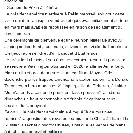
encore dit.
- Soutien de Pékin à Téhéran -
Le président américain arrivera à Pékin mercredi soir pour cette
visite qui durera jusqu'à vendredi et qui devait initialement se tenir
en mars mais avait été repoussée en raison de l'éclatement du
conflit en Iran.
Une cérémonie de bienvenue et une réunion bilatérale avec Xi
Jinping se tiendront jeudi matin, suivies d'une visite du Temple du
Ciel jeudi après-midi et d'un banquet d'Etat le soir.
Le président chinois et son épouse devraient rendre la pareille et
se rendre à Washington plus tard en 2026, a affirmé Anna Kelly.
Alors qu'il s'efforce de mettre fin au conflit au Moyen-Orient
déclenché par les frappes américano-israéliennes en Iran, Donald
Trump cherchera à pousser Xi Jinping, allié de Téhéran, à l'aider.
"Je m'attends à ce que le président fasse pression", a indiqué
dimanche un haut responsable américain s'exprimant sous
couvert de l'anonymat.
Selon lui, le président américain a évoqué "à de multiples
reprises" la question des revenus fournis par la Chine à l'Iran et la
Russie via l'achat d'hydrocarbures, ainsi que les ventes de biens
à double usage civil et militaire.