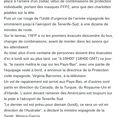
place à l'arrière d'un zodiac vêtus de combinaisons de protection
individuelle, portant des masques FFP2, ainsi que des charlottes
jetables sur la tête.
Puis un car rouge de l'Unité d'urgence de l'armée espagnole les
emmènent jusqu'à l'aéroport de Tenerife-Sud, à une dizaine de
minutes de route.
Sur le tarmac, l'AFP a vu les premiers évacués descendre du bus,
changer de combinaisons, avant de monter dans les avions qui
les attendaient.
Au total, plus d'une centaine de personnes doivent être évacuées
d'ici à lundi soir au plus tard, car "à 19H00" (18H00 GMT) ce jour-
là, "le navire mettra le cap sur les Pays-Bas", avec une partie de
l'équipage resté à bord, a annoncé la directrice de la Protection
civile espagnole, Virginia Barcones, à la télévision.
Un vol de rapatriement est arrivé aux Pays-Bas, et d'autres sont
partis en direction du Canada, de la Turquie, du Royaume-Uni et
d'Irlande. L'avion devant ramener des Américains est toujours sur
la piste à l'aéroport de Tenerife-Sud.
"Le dernier vol est prévu pour demain (lundi), ce sera un vol en
direction de l'Australie", a déclaré la ministre espagnole de la
Santé, Mónica García.