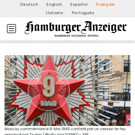
Deutsch
English
Español
Français
Italiano
Português
Moscou commémore le 9-Mai 1945 conforté par un cessez-le-feu
annoncé par Trump / Photo: Igor IVANKO - AFP