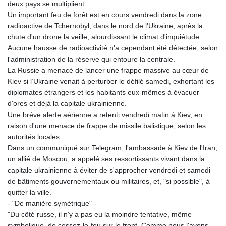
deux pays se multiplient.
Un important feu de forêt est en cours vendredi dans la zone
radioactive de Tchernobyl, dans le nord de l'Ukraine, après la
chute d'un drone la veille, alourdissant le climat d'inquiétude.
Aucune hausse de radioactivité n'a cependant été détectée, selon
l'administration de la réserve qui entoure la centrale.
La Russie a menacé de lancer une frappe massive au cœur de
Kiev si l’Ukraine venait à perturber le défilé samedi, exhortant les
diplomates étrangers et les habitants eux-mêmes à évacuer
d'ores et déjà la capitale ukrainienne.
Une brève alerte aérienne a retenti vendredi matin à Kiev, en
raison d'une menace de frappe de missile balistique, selon les
autorités locales.
Dans un communiqué sur Telegram, l'ambassade à Kiev de l'Iran,
un allié de Moscou, a appelé ses ressortissants vivant dans la
capitale ukrainienne à éviter de s'approcher vendredi et samedi
de bâtiments gouvernementaux ou militaires, et, "si possible", à
quitter la ville.
- "De manière symétrique" -
"Du côté russe, il n'y a pas eu la moindre tentative, même
symbolique, de cessez-le-feu sur le front. Comme nous l'avons