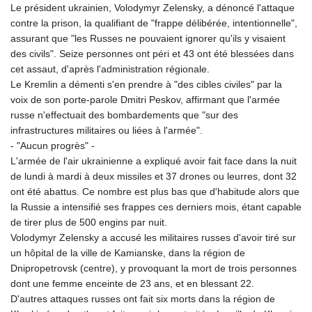
Le président ukrainien, Volodymyr Zelensky, a dénoncé l'attaque
contre la prison, la qualifiant de "frappe délibérée, intentionnelle",
assurant que "les Russes ne pouvaient ignorer qu'ils y visaient
des civils". Seize personnes ont péri et 43 ont été blessées dans
cet assaut, d'après l'administration régionale.
Le Kremlin a démenti s'en prendre à "des cibles civiles" par la
voix de son porte-parole Dmitri Peskov, affirmant que l'armée
russe n'effectuait des bombardements que "sur des
infrastructures militaires ou liées à l'armée".
- "Aucun progrès" -
L'armée de l'air ukrainienne a expliqué avoir fait face dans la nuit
de lundi à mardi à deux missiles et 37 drones ou leurres, dont 32
ont été abattus. Ce nombre est plus bas que d'habitude alors que
la Russie a intensifié ses frappes ces derniers mois, étant capable
de tirer plus de 500 engins par nuit.
Volodymyr Zelensky a accusé les militaires russes d'avoir tiré sur
un hôpital de la ville de Kamianske, dans la région de
Dnipropetrovsk (centre), y provoquant la mort de trois personnes
dont une femme enceinte de 23 ans, et en blessant 22.
D'autres attaques russes ont fait six morts dans la région de