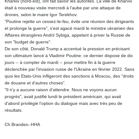
Kharkiv (nord-est), ont fait savoir les autorités. La ville de Kharviv
était à nouveau visée mercredi à l'aube par une attaque de
drones, selon le maire Igor Terekhov.
"Poutine rejette un cessez-le-feu, évite une réunion des dirigeants
et prolonge la guerre", s'est agacé mardi le ministre ukrainien des
Affaires étrangères Andriï Sybiga, appelant à priver la Russie de
son "budget de guerre".
De son côté, Donald Trump a accentué la pression en précisant
son ultimatum lancé à Vladimir Poutine: ce dernier dispose de dix
jours -- à compter de mardi -- pour mettre fin à la guerre
déclenchée par l'invasion russe de l'Ukraine en février 2022. Sans
quoi les Etats-Unis infligeront des sanctions à Moscou, des "droits
de douane et d'autres choses".
"Il n'y a aucune raison d'attendre. Nous ne voyons aucun
progrès", avait justifié lundi le président américain, qui avait
d'abord privilégié l'option du dialogue mais avec très peu de
résultats.
Ch.Brandes--HHA