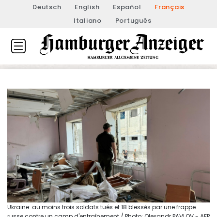
Deutsch
English
Español
Français
Italiano
Português
Ukraine: au moins trois soldats tués et 18 blessés par une frappe
russe contre un camp d'entraînement / Photo: Olexandr PAVLOV - AFP