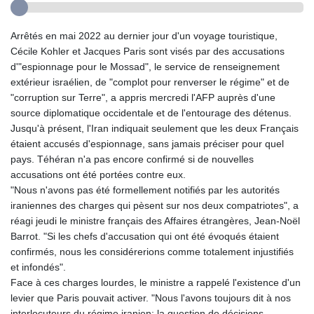
Arrêtés en mai 2022 au dernier jour d'un voyage touristique,
Cécile Kohler et Jacques Paris sont visés par des accusations
d'"espionnage pour le Mossad", le service de renseignement
extérieur israélien, de "complot pour renverser le régime" et de
"corruption sur Terre", a appris mercredi l'AFP auprès d'une
source diplomatique occidentale et de l'entourage des détenus.
Jusqu'à présent, l'Iran indiquait seulement que les deux Français
étaient accusés d'espionnage, sans jamais préciser pour quel
pays. Téhéran n'a pas encore confirmé si de nouvelles
accusations ont été portées contre eux.
"Nous n'avons pas été formellement notifiés par les autorités
iraniennes des charges qui pèsent sur nos deux compatriotes", a
réagi jeudi le ministre français des Affaires étrangères, Jean-Noël
Barrot. "Si les chefs d'accusation qui ont été évoqués étaient
confirmés, nous les considérerions comme totalement injustifiés
et infondés".
Face à ces charges lourdes, le ministre a rappelé l'existence d'un
levier que Paris pouvait activer. "Nous l'avons toujours dit à nos
interlocuteurs du régime iranien: la question de décisions