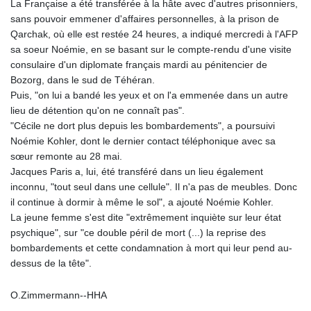
La Française a été transférée à la hâte avec d'autres prisonniers,
sans pouvoir emmener d'affaires personnelles, à la prison de
Qarchak, où elle est restée 24 heures, a indiqué mercredi à l'AFP
sa soeur Noémie, en se basant sur le compte-rendu d'une visite
consulaire d'un diplomate français mardi au pénitencier de
Bozorg, dans le sud de Téhéran.
Puis, "on lui a bandé les yeux et on l'a emmenée dans un autre
lieu de détention qu'on ne connaît pas".
"Cécile ne dort plus depuis les bombardements", a poursuivi
Noémie Kohler, dont le dernier contact téléphonique avec sa
sœur remonte au 28 mai.
Jacques Paris a, lui, été transféré dans un lieu également
inconnu, "tout seul dans une cellule". Il n'a pas de meubles. Donc
il continue à dormir à même le sol", a ajouté Noémie Kohler.
La jeune femme s'est dite "extrêmement inquiète sur leur état
psychique", sur "ce double péril de mort (...) la reprise des
bombardements et cette condamnation à mort qui leur pend au-
dessus de la tête".
O.Zimmermann--HHA