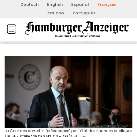
Deutsch
English
Español
Français
Italiano
Português
La Cour des comptes "préoccupée" par l'état des finances publiques
/ Photo: STEPHANE DE SAKUTIN - AFP/Archives