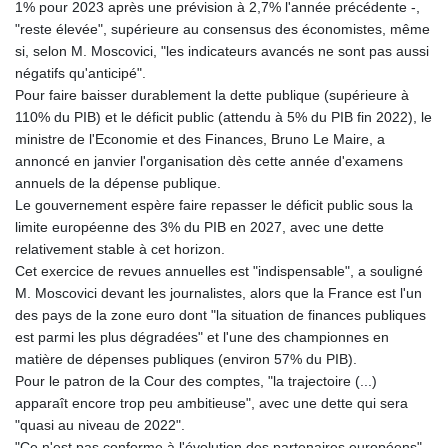
1% pour 2023 après une prévision à 2,7% l'année précédente -,
"reste élevée", supérieure au consensus des économistes, même
si, selon M. Moscovici, "les indicateurs avancés ne sont pas aussi
négatifs qu'anticipé".
Pour faire baisser durablement la dette publique (supérieure à
110% du PIB) et le déficit public (attendu à 5% du PIB fin 2022), le
ministre de l'Economie et des Finances, Bruno Le Maire, a
annoncé en janvier l'organisation dès cette année d'examens
annuels de la dépense publique.
Le gouvernement espère faire repasser le déficit public sous la
limite européenne des 3% du PIB en 2027, avec une dette
relativement stable à cet horizon.
Cet exercice de revues annuelles est "indispensable", a souligné
M. Moscovici devant les journalistes, alors que la France est l'un
des pays de la zone euro dont "la situation de finances publiques
est parmi les plus dégradées" et l'une des championnes en
matière de dépenses publiques (environ 57% du PIB).
Pour le patron de la Cour des comptes, "la trajectoire (...)
apparaît encore trop peu ambitieuse", avec une dette qui sera
"quasi au niveau de 2022".
"Ce n'est pas conforme à l'évolution des partenaires européens"