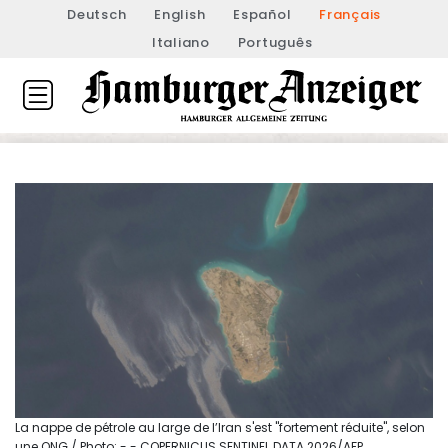
Deutsch
English
Español
Français
Italiano
Português
La nappe de pétrole au large de l’Iran s'est "fortement réduite", selon
une ONG / Photo: - - COPERNICUS SENTINEL DATA 2026/AFP