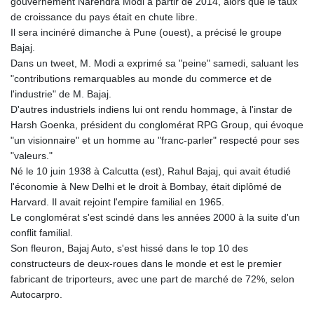
gouvernement Narendra Modi à partir de 2014, alors que le taux
de croissance du pays était en chute libre.
Il sera incinéré dimanche à Pune (ouest), a précisé le groupe
Bajaj.
Dans un tweet, M. Modi a exprimé sa "peine" samedi, saluant les
"contributions remarquables au monde du commerce et de
l'industrie" de M. Bajaj.
D'autres industriels indiens lui ont rendu hommage, à l'instar de
Harsh Goenka, président du conglomérat RPG Group, qui évoque
"un visionnaire" et un homme au "franc-parler" respecté pour ses
"valeurs."
Né le 10 juin 1938 à Calcutta (est), Rahul Bajaj, qui avait étudié
l'économie à New Delhi et le droit à Bombay, était diplômé de
Harvard. Il avait rejoint l'empire familial en 1965.
Le conglomérat s'est scindé dans les années 2000 à la suite d'un
conflit familial.
Son fleuron, Bajaj Auto, s'est hissé dans le top 10 des
constructeurs de deux-roues dans le monde et est le premier
fabricant de triporteurs, avec une part de marché de 72%, selon
Autocarpro.