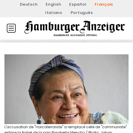
Deutsch
English
Español
Français
Italiano
Português
L'accusation de "narcoterroriste" a remplacé celle de "communiste"
estime la Nobel de la paix Rigoberta Menchú / Photo: Johan