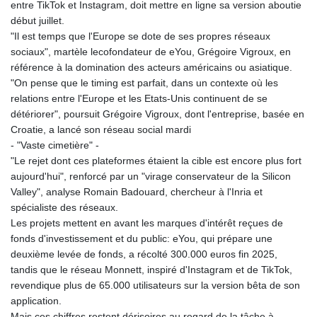
entre TikTok et Instagram, doit mettre en ligne sa version aboutie
début juillet.
"Il est temps que l'Europe se dote de ses propres réseaux
sociaux", martèle lecofondateur de eYou, Grégoire Vigroux, en
référence à la domination des acteurs américains ou asiatique.
"On pense que le timing est parfait, dans un contexte où les
relations entre l'Europe et les Etats-Unis continuent de se
détériorer", poursuit Grégoire Vigroux, dont l'entreprise, basée en
Croatie, a lancé son réseau social mardi
- "Vaste cimetière" -
"Le rejet dont ces plateformes étaient la cible est encore plus fort
aujourd'hui", renforcé par un "virage conservateur de la Silicon
Valley", analyse Romain Badouard, chercheur à l'Inria et
spécialiste des réseaux.
Les projets mettent en avant les marques d'intérêt reçues de
fonds d'investissement et du public: eYou, qui prépare une
deuxième levée de fonds, a récolté 300.000 euros fin 2025,
tandis que le réseau Monnett, inspiré d'Instagram et de TikTok,
revendique plus de 65.000 utilisateurs sur la version bêta de son
application.
Mais ces chiffres restent dérisoires au regard de la tâche à