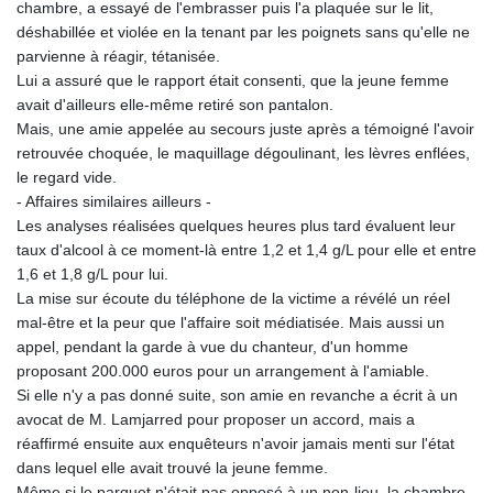
chambre, a essayé de l'embrasser puis l'a plaquée sur le lit,
déshabillée et violée en la tenant par les poignets sans qu'elle ne
parvienne à réagir, tétanisée.
Lui a assuré que le rapport était consenti, que la jeune femme
avait d'ailleurs elle-même retiré son pantalon.
Mais, une amie appelée au secours juste après a témoigné l'avoir
retrouvée choquée, le maquillage dégoulinant, les lèvres enflées,
le regard vide.
- Affaires similaires ailleurs -
Les analyses réalisées quelques heures plus tard évaluent leur
taux d'alcool à ce moment-là entre 1,2 et 1,4 g/L pour elle et entre
1,6 et 1,8 g/L pour lui.
La mise sur écoute du téléphone de la victime a révélé un réel
mal-être et la peur que l'affaire soit médiatisée. Mais aussi un
appel, pendant la garde à vue du chanteur, d'un homme
proposant 200.000 euros pour un arrangement à l'amiable.
Si elle n'y a pas donné suite, son amie en revanche a écrit à un
avocat de M. Lamjarred pour proposer un accord, mais a
réaffirmé ensuite aux enquêteurs n'avoir jamais menti sur l'état
dans lequel elle avait trouvé la jeune femme.
Même si le parquet n'était pas opposé à un non-lieu, la chambre