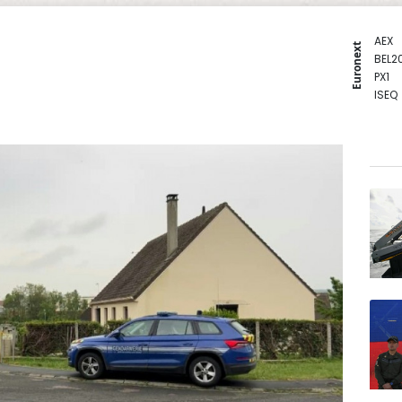
AEX
Euronext
BEL2
PX1
ISEQ
OSEB
PSI2
ENTE
BIOT
N150