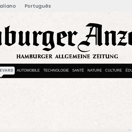
taliano
Português
EVARD
AUTOMOBILE
TECHNOLOGIE
SANTÉ
NATURE
CULTURE
ÉD