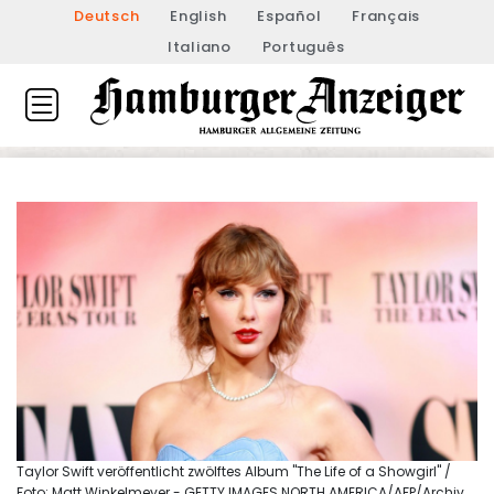
Deutsch
English
Español
Français
Italiano
Português
Taylor Swift veröffentlicht zwölftes Album "The Life of a Showgirl" /
Foto: Matt Winkelmeyer - GETTY IMAGES NORTH AMERICA/AFP/Archiv