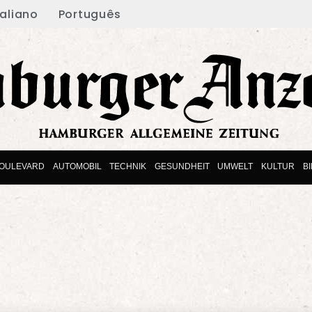
taliano
Português
OULEVARD
AUTOMOBIL
TECHNIK
GESUNDHEIT
UMWELT
KULTUR
B