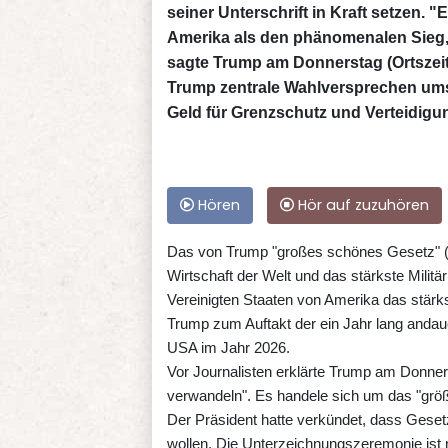
seiner Unterschrift in Kraft setzen.
Amerika als den phänomenalen Sieg,
sagte Trump am Donnerstag (Ortszeit)
Trump zentrale Wahlversprechen um
Geld für Grenzschutz und Verteidigu
Hören
Hör auf zuzuhören
Das von Trump "großes schönes Gesetz" (Big
Wirtschaft der Welt und das stärkste Militä
Vereinigten Staaten von Amerika das stärk
Trump zum Auftakt der ein Jahr lang andaue
USA im Jahr 2026.
Vor Journalisten erklärte Trump am Donner
verwandeln". Es handele sich um das "größ
Der Präsident hatte verkündet, dass Gesetz 
wollen. Die Unterzeichnungszeremonie ist 