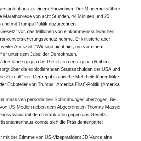
sentantenhaus zu einem Showdown. Der Minderheitsführer
ne Marathonrede von acht Stunden, 44 Minuten und 25
und mit Trumps Politik abzurechnen.
es Gesetz" vor, das Millionen von einkommensschwachen
rankenversicherungsschutz nehme. Er kritisierte aber
weiter Amtszeit. "Wir sind nicht hier, um vor einem
f er unter dem Jubel der Demokraten.
Widerstände gegen das Gesetz in den eigenen Reihen
sorgt über die explodierenden Staatsschulden der USA und
ie Zukunft" vor. Der republikanische Mehrheitsführer Mike
er Eckpfeiler von Trumps "America First"-Politik (Amerika
or mit massiven persönlichen Schmähungen überzogen. Bei
n von US-Medien neben dem Abgeordneten Thomas Massie
Pennsylvania mit den Demokraten gegen das Gesetz.
äsentantenhaus konnte sich die Präsidentenpartei
r mit der Stimme von US-Vizepräsident JD Vance eine