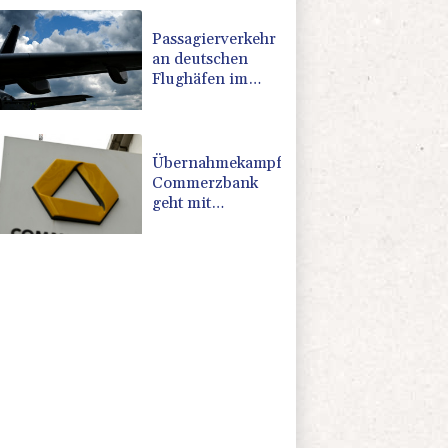
für Lkw
Passagierverkehr
an deutschen
Flughäfen im
ersten Halbjahr
gesunken
Übernahmekampf:
Commerzbank
geht mit
Rekordergebnis
in Gespräche mit
der Unicredit