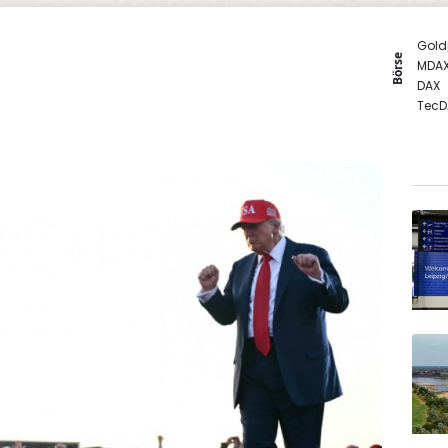
Gold
Börse
MDA
DAX
TecD
SDAX
Euro
EUR/