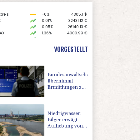
preis
-0%
4305.1
$
X
0.01%
32431.12
€
0.05%
26140.13
€
AX
1.36%
4000.99
€
0.06%
18564.81
€
 STOXX 50
0.39%
6502.56
€
VORGESTELLT
USD
-0.25%
1.1526
$
Bundesanwaltschaft
übernimmt
Ermittlungen zu
Sprengstoff-
Drohne in
Leipzig
Niedrigwasser:
Bilger erwägt
Aufhebung von
Sonn- und
Feiertagsfahrverbot