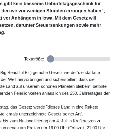
 "Es gibt kein besseres Geburtstagsgeschenk für
 den wir vor wenigen Stunden errungen haben",
 vor Anhängern in Iowa. Mit dem Gesetz will
setzen, darunter Steuersenkungen sowie mehr
ng.
Textgröße:
 Beautiful Bill) getaufte Gesetz werde "die stärkste
r der Welt hervorbringen und sicherstellen, dass die
ste Land auf unserem schönen Planeten bleiben", betonte
rnden Feierlichkeiten anlässlich des 250. Jahrestages der
stag, das Gesetz werde "dieses Land in eine Rakete
te jemals unterzeichnete Gesetz seiner Art".
bis zum Nationalfeiertag am 4. Juli in Kraft setzen zu
nun genau am Freitag um 16.00 Uhr (Ortszeit; 21.00 Uhr