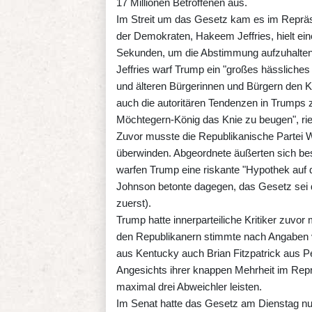
17 Millionen Betroffenen aus.
Im Streit um das Gesetz kam es im Reprä
der Demokraten, Hakeem Jeffries, hielt ei
Sekunden, um die Abstimmung aufzuhalten 
Jeffries warf Trump ein "großes hässlich
und älteren Bürgerinnen und Bürgern den K
auch die autoritären Tendenzen in Trumps z
Möchtegern-König das Knie zu beugen", rie
Zuvor musste die Republikanische Partei 
überwinden. Abgeordnete äußerten sich be
warfen Trump eine riskante "Hypothek auf d
Johnson betonte dagegen, das Gesetz sei d
zuerst).
Trump hatte innerparteiliche Kritiker zuv
den Republikanern stimmte nach Angabe
aus Kentucky auch Brian Fitzpatrick aus 
Angesichts ihrer knappen Mehrheit im Repr
maximal drei Abweichler leisten.
Im Senat hatte das Gesetz am Dienstag nu