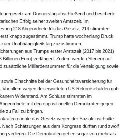
 Steuergesetz am Donnerstag abschließend und bescherte
arischen Erfolg seiner zweiten Amtszeit. Im
esung 218 Abgeordnete für das Gesetz, 214 stimmten
ußerst knapp zugestimmt. Trump hatte wochenlang Druck
is zum Unabhängigkeitstag zuzustimmen.
chterungen aus Trumps erster Amtszeit (2017 bis 2021)
,8 Billionen Euro) verlängert. Zudem werden Steuern auf
d zusätzliche Milliardensummen für die Verteidigung sowie
sowie Einschnitte bei der Gesundheitsversicherung für
Vor allem wegen der erwarteten US-Rekordschulden gab
ikanern Widerstand. Am Schluss stimmten im
Abgeordnete mit den oppositionellen Demokraten gegen
ie zu Fall zu bringen.
kraten nannte das Gesetz wegen der Sozialeinschnitte
m". Nach Schätzungen aus dem Kongress dürften rund zwölf
rung verlieren. Die Demokraten gehen sogar von mehr als