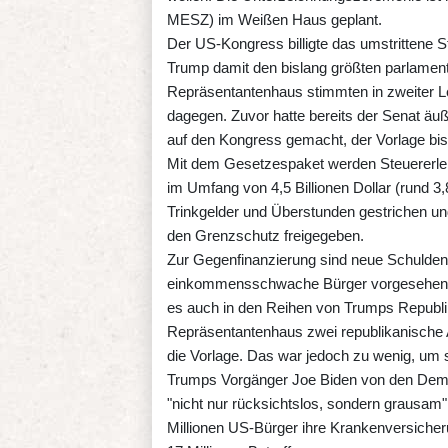
MESZ) im Weißen Haus geplant.
Der US-Kongress billigte das umstrittene
Trump damit den bislang größten parlament
Repräsentantenhaus stimmten in zweiter L
dagegen. Zuvor hatte bereits der Senat ä
auf den Kongress gemacht, der Vorlage b
Mit dem Gesetzespaket werden Steuererlei
im Umfang von 4,5 Billionen Dollar (rund 3
Trinkgelder und Überstunden gestrichen un
den Grenzschutz freigegeben.
Zur Gegenfinanzierung sind neue Schulden 
einkommensschwache Bürger vorgesehen. 
es auch in den Reihen von Trumps Republ
Repräsentantenhaus zwei republikanische 
die Vorlage. Das war jedoch zu wenig, um s
Trumps Vorgänger Joe Biden von den Demo
"nicht nur rücksichtslos, sondern grausa
Millionen US-Bürger ihre Krankenversiche