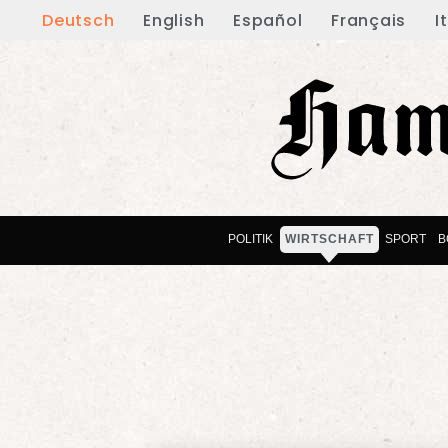
Deutsch
English
Español
Français
I
POLITIK
WIRTSCHAFT
SPORT
B